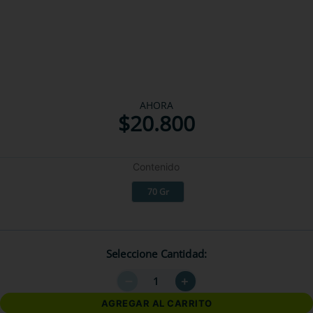
AHORA
$
20
.
800
Contenido
70 Gr
Seleccione Cantidad
－
＋
AGREGAR AL CARRITO