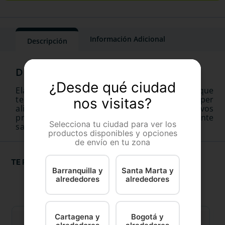
Información Adicional
Descripción
¿Desde qué ciudad
Elaborados con sabrosos sabores proteicos que
tentarán las papilas gustativas de su gato y super
nos visitas?
alimentos ricos en nutrientes, ¡nuestros exclusivos
premios para gatos son la manera deliciosamente
Selecciona tu ciudad para ver los
saludable de tratar a su gato!
productos disponibles y opciones
de envío en tu zona
TE RECOMENDAMOS
Barranquilla y
Santa Marta y
alrededores
alrededores
Cartagena y
Bogotá y