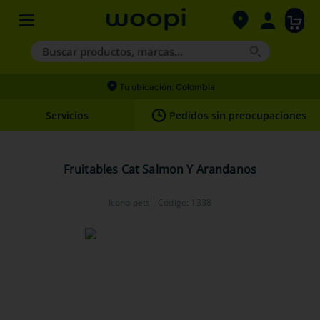
Buscar productos, marcas...
Términos más buscados
Tu ubicación:
Colombia
1
.
agility gold
Servicios
Pedidos sin preocupaciones
2
.
hills
3
.
nexgard
Fruitables Cat Salmon Y Arandanos
4
.
royal canin
Icono pets
Código
:
1338