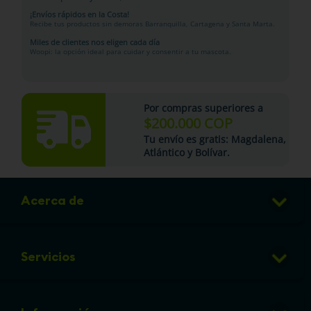
¡Envíos rápidos en la Costa!
Recibe tus productos sin demoras Barranquilla, Cartagena y Santa Marta.
Miles de clientes nos eligen cada día
Woopi: la opción ideal para cuidar y consentir a tu mascota.
Por compras superiores a
$200.000 COP
Tu
envío es gratis
: Magdalena,
Atlántico y Bolívar.
Acerca de
Club de Puntos
Servicios
Sucursales
Veterinaria
Preguntas frecuentes