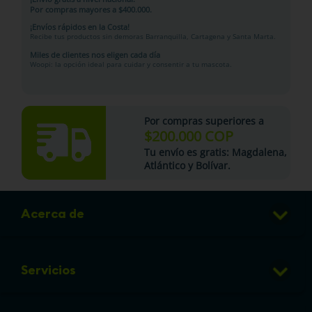
Por compras mayores a $400.000.
¡Envíos rápidos en la Costa!
Recibe tus productos sin demoras Barranquilla, Cartagena y Santa Marta.
Miles de clientes nos eligen cada día
Woopi: la opción ideal para cuidar y consentir a tu mascota.
Por compras superiores a
$200.000 COP
Tu
envío es gratis
: Magdalena,
Atlántico y Bolívar.
Acerca de
Club de Puntos
Servicios
Sucursales