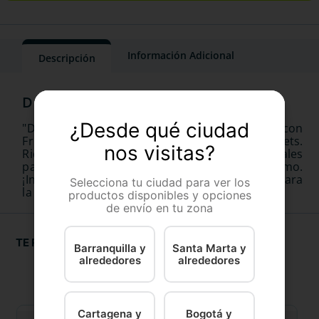
Información Adicional
Descripción
¿Desde qué ciudad
"Disfruta de un alimento nutritivo para gatos con
Fruitables Cat Atun y Calabaza, 70g de Icono Pets.
nos visitas?
Riquísimo sabor, hecho con ingredientes naturales
para ofrecer un balance nutricional óptimo.
¡Incluye vitaminas y ácidos grasos esenciales para
Selecciona tu ciudad para ver los
la salud de tu mascota!"
productos disponibles y opciones
de envío en tu zona
TE RECOMENDAMOS
Barranquilla y
Santa Marta y
alrededores
alrededores
Cartagena y
Bogotá y