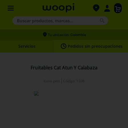
Buscar productos, marcas...
Términos más buscados
Tu ubicación:
Colombia
1
.
agility gold
Servicios
Pedidos sin preocupaciones
2
.
hills
3
.
nexgard
Fruitables Cat Atun Y Calabaza
4
.
royal canin
Icono pets
Código
:
1336