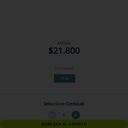
AHORA
$
21
.
800
Contenido
70 Gr
Seleccione Cantidad
－
＋
AGREGAR AL CARRITO