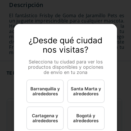
El fantástico Frisby de Goma de Jaramillo Pets es
un juguete imprescindible para cualquier mascota.
Hecho con materiales resistentes, fomenta la
actividad física, estimula mentalmente a tu
mascota y promueve interacciones de juego
¿Desde qué ciudad
divertido entre tu perro y tú. ¡No hay duda, este
Frisby de Goma es ideal para disfrutar junto a tu
nos visitas?
mejor amigo!
Selecciona tu ciudad para ver los
productos disponibles y opciones
de envío en tu zona
TE RECOMENDAMOS
Barranquilla y
Santa Marta y
alrededores
alrededores
Cartagena y
Bogotá y
alrededores
alrededores