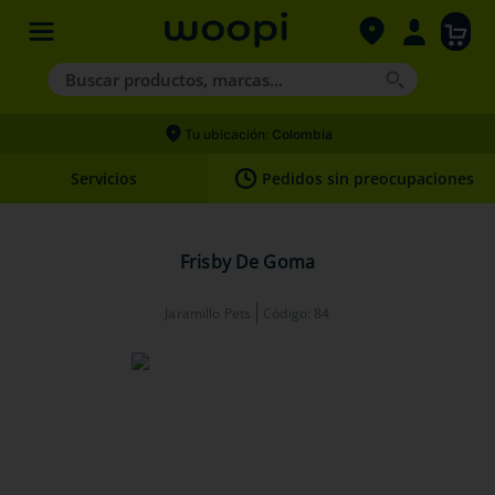
Buscar productos, marcas...
Términos más buscados
Tu ubicación:
Colombia
1
.
agility gold
Servicios
Pedidos sin preocupaciones
2
.
hills
3
.
nexgard
Frisby De Goma
4
.
royal canin
Jaramillo Pets
Código
:
84