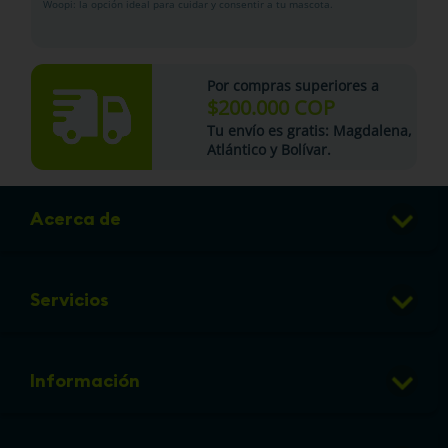
Woopi: la opción ideal para cuidar y consentir a tu mascota.
Por compras superiores a
$200.000 COP
Tu
envío es gratis
: Magdalena,
Atlántico y Bolívar.
Acerca de
Club de Puntos
Servicios
Sucursales
Veterinaria
Preguntas frecuentes
Información
Grooming
Política de cambios y devoluciones