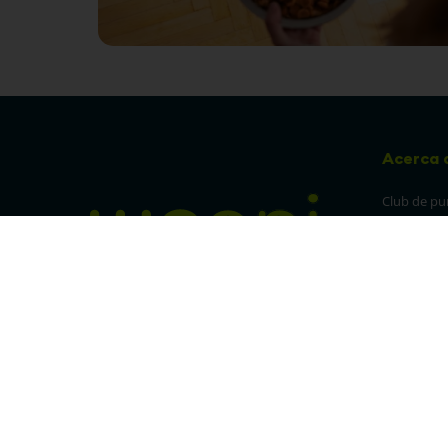
Acerca 
Club de pu
Sucursales
Preguntas 
¡Síguenos en nuestras redes!
Política de
devolucion
Política de 
privacidad
Linea trans