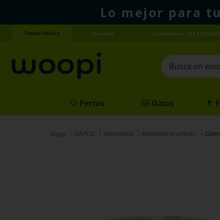
Lo mejor para t
Tienda Online
Servicios
Contáctanos: 314 5929641 
Busca en woopi
Términos más
🐶 Perros
🐱 Gatos
💊 
1
.
agility gold
2
.
hills
GATOS
Alimentos
Alimento Humedo
Comi
3
.
nexgard
4
.
royal canin