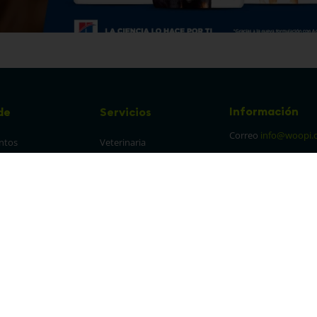
Información
de
Servicios
Correo
info@woopi.
ntos
Veterinaria
Grooming
Productos Agro
frecuentes
Eventos
 cambios y 
es
protección y 
 de datos
parencia Canal de 