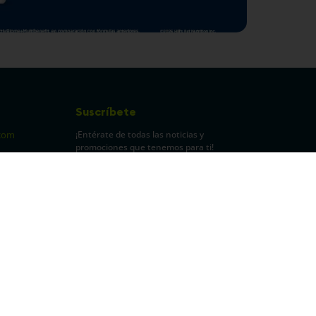
Suscríbete
¡Entérate de todas las noticias y
com
promociones que tenemos para ti!
pecuarios
Leí y acepto Términos y
Condiciones.