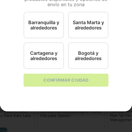
envío en tu zona
es de Felix Pate Salmon X 156gr de Nestlé-Purina! Esta exq
 a base de salmón, contiene nutrientes esenciales y un sab
Barranquilla y
Santa Marta y
alrededores
alrededores
Cartagena y
Bogotá y
alrededores
alrededores
CONFIRMAR CIUDAD
Grand Vita
Pro Plan
T LATA 0.14KG
Comida Húmeda para gato Grand
Comida Húm
o Para Gato Lata
Vita paté Salmón
Plan Vd OM
Managemen
14 Kg