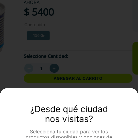
AHORA
$
5400
Contenido
156 Gr
Seleccione Cantidad
－
＋
AGREGAR AL CARRITO
formación Adicional
¿Desde qué ciudad
nos visitas?
Selecciona tu ciudad para ver los
productos disponibles y opciones de