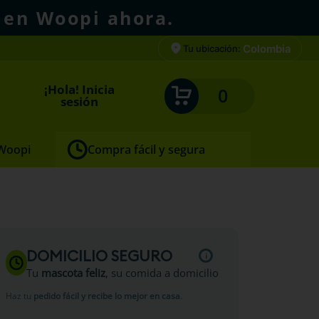
 en Woopi ahora.
Colombia
Tu ubicación:
¡Hola! Inicia
0
sesión
 Woopi
Compra fácil y segura
DOMICILIO SEGURO
Tu
mascota feliz
, su comida a domicilio
Haz tu
pedido fácil y recibe lo mejor en casa
.