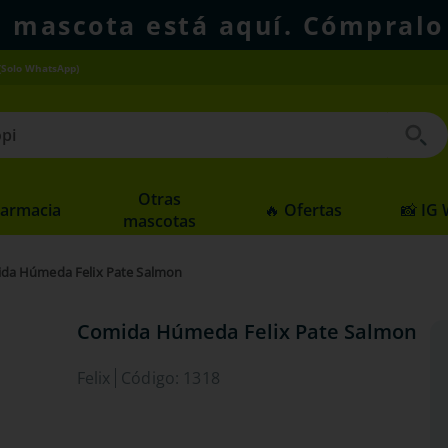
u mascota está aquí. Cómpralo
(Solo WhatsApp)
 buscados
Otras
Farmacia
🔥 Ofertas
📸 IG
mascotas
da Húmeda Felix Pate Salmon
Comida Húmeda Felix Pate Salmon
Felix
Código
:
1318