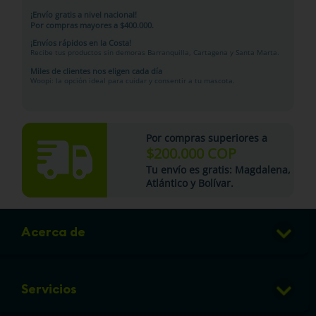
¡Envío gratis a nivel nacional!
Por compras mayores a $400.000.
¡Envíos rápidos en la Costa!
Recibe tus productos sin demoras Barranquilla, Cartagena y Santa Marta.
Miles de clientes nos eligen cada día
Woopi: la opción ideal para cuidar y consentir a tu mascota.
Por compras superiores a
$200.000 COP
Tu
envío es gratis
: Magdalena,
Atlántico y Bolívar.
Acerca de
Club de Puntos
Servicios
Sucursales