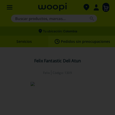
Buscar productos, marcas...
Términos más buscados
Tu ubicación:
Colombia
1
.
agility gold
Servicios
Pedidos sin preocupaciones
2
.
hills
3
.
nexgard
Felix Fantastic Deli Atun
4
.
royal canin
Felix
Código
:
1309