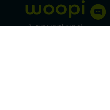
¡Síguenos en nuestras redes!
Pago 100% seguro
SSL
Este certificado grantiza la seguridad
de
todas tus conexiones mediante
cifrado.