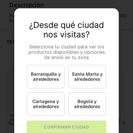
Eleva su experiencia gastronómica con el NUEVO
Purina® Fancy Feast® Pure Kiss con Atún
¿Desde qué ciudad
nos visitas?
TE RECOMENDAMOS
Selecciona tu ciudad para ver los
productos disponibles y opciones
de envío en tu zona
Barranquilla y
Santa Marta y
alrededores
alrededores
Cartagena y
Bogotá y
alrededores
alrededores
Felix
Felix
C
Comida Húmeda Felix Pate
Comida Húmeda Para Gatos
S
Salmon
Purina Felix Pate Pescado Y
S
CONFIRMAR CIUDAD
Atun