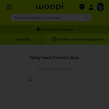
Buscar productos, marcas...
Términos más buscados
Tu ubicación:
Colombia
1
.
agility gold
Servicios
Pedidos sin preocupaciones
2
.
hills
3
.
nexgard
Fancy Feast Pure kiss Atun
4
.
royal canin
Fancy feast
Código
:
509