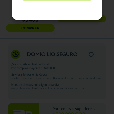
156 Gr
$
5400
$
5400
COMPRAR
COMPRAR
DOMICILIO SEGURO
¡Envío gratis a nivel nacional!
Por compras mayores a $400.000.
¡Envíos rápidos en la Costa!
Recibe tus productos sin demoras Barranquilla, Cartagena y Santa Marta.
Miles de clientes nos eligen cada día
Woopi: la opción ideal para cuidar y consentir a tu mascota.
Por compras superiores a