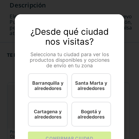
Eleva su experiencia gastronómica con el Nuevo
Purina® Fancy Feast® Petit Filets Salmón,
pequeñas tiras de carne tierna en una jugosa salsa
¿Desde qué ciudad
aterciopelada.
nos visitas?
Selecciona tu ciudad para ver los
TE RECOMENDAMOS
productos disponibles y opciones
de envío en tu zona
Barranquilla y
Santa Marta y
alrededores
alrededores
Cartagena y
Bogotá y
alrededores
alrededores
Pro Plan
Churu
Gr
Comida Húmeda Para Gato
Snack Para Gato Inaba
C
CONFIRMAR CIUDAD