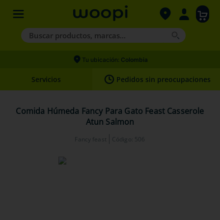
Buscar productos, marcas...
Términos más buscados
Tu ubicación:
Colombia
1
.
agility gold
Servicios
Pedidos sin preocupaciones
2
.
hills
3
.
nexgard
Comida Húmeda Fancy Para Gato Feast Casserole
Atun Salmon
4
.
royal canin
Fancy feast
Código
:
506