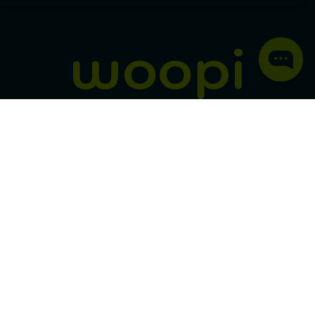
Política de protección y privacidad de datos
micorral.com
¡Síguenos en nuestras redes!
Pago 100% seguro
SSL
Este certificado grantiza la seguridad
de
todas tus conexiones mediante
cifrado.