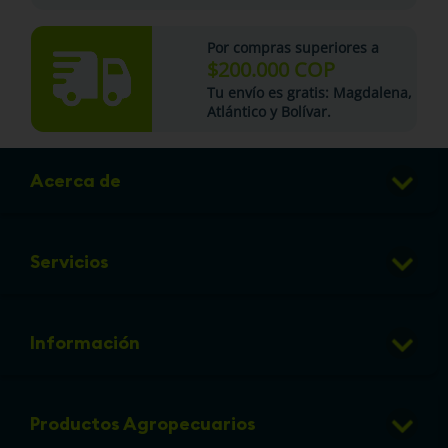
Por compras superiores a
$200.000 COP
Tu
envío es gratis
: Magdalena,
Atlántico y Bolívar.
Acerca de
Club de Puntos
Servicios
Sucursales
Veterinaria
Preguntas frecuentes
Información
Grooming
Política de cambios y devoluciones
info@micorral.com
Eventos
Productos Agropecuarios
Linea de transparencia