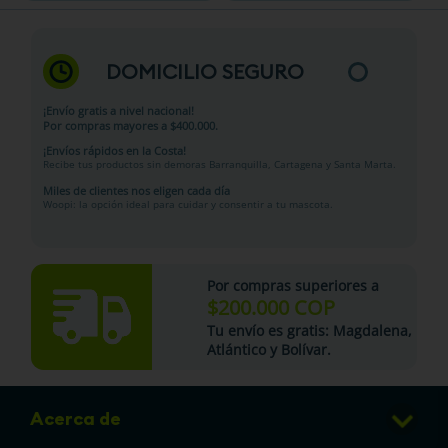
DOMICILIO SEGURO
¡Envío gratis a nivel nacional!
Por compras mayores a $400.000.
¡Envíos rápidos en la Costa!
Recibe tus productos sin demoras Barranquilla, Cartagena y Santa Marta.
Miles de clientes nos eligen cada día
Woopi: la opción ideal para cuidar y consentir a tu mascota.
Por compras superiores a
$200.000 COP
Tu
envío es gratis
: Magdalena,
Atlántico y Bolívar.
Acerca de