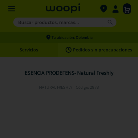
Buscar productos, marcas...
Términos más buscados
Tu ubicación:
Colombia
1
.
agility gold
Servicios
Pedidos sin preocupaciones
2
.
hills
3
.
nexgard
ESENCIA PRODEFENS- Natural Freshly
4
.
royal canin
NATURAL FRESHLY
Código
:
2873