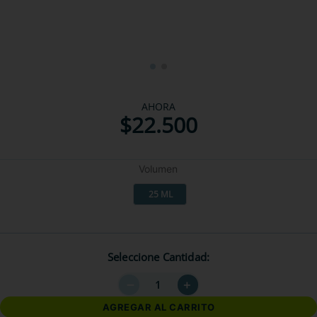
AHORA
$
22
.
500
Volumen
25 ML
Seleccione Cantidad
－
＋
AGREGAR AL CARRITO