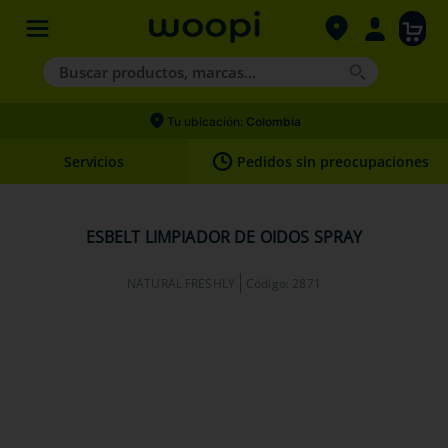
Buscar productos, marcas...
Términos más buscados
Tu ubicación:
Colombia
1
.
agility gold
Servicios
Pedidos sin preocupaciones
2
.
hills
3
.
nexgard
ESBELT LIMPIADOR DE OIDOS SPRAY
4
.
royal canin
NATURAL FRESHLY
Código
:
2871