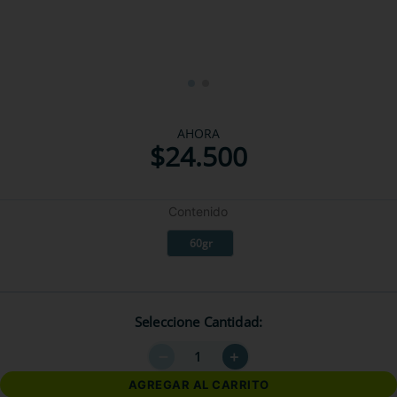
AHORA
$
24
.
500
Contenido
60gr
Seleccione Cantidad
－
＋
AGREGAR AL CARRITO