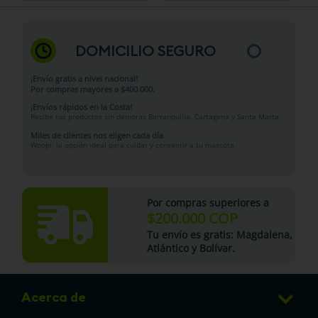
DOMICILIO SEGURO
¡Envío gratis a nivel nacional!
Por compras mayores a $400.000.
¡Envíos rápidos en la Costa!
Recibe tus productos sin demoras Barranquilla, Cartagena y Santa Marta.
Miles de clientes nos eligen cada día
Woopi: la opción ideal para cuidar y consentir a tu mascota.
Por compras superiores a
$200.000 COP
Tu
envío es gratis
: Magdalena,
Atlántico y Bolívar.
Acerca de