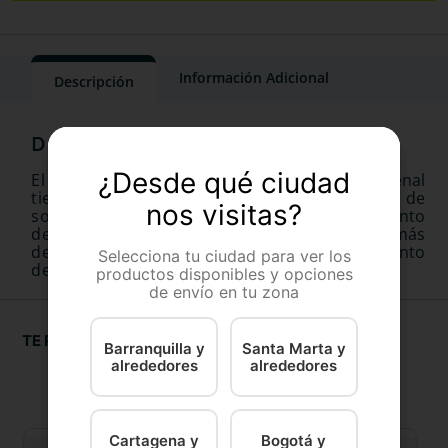
Información Adicional
Descripción
¿Desde qué ciudad
El alimento para perros Equilibrio Veterinary Renal
tiene una fórmula que contiene bajos niveles de
nos visitas?
sodio y fósforo que favorecen el funcionamiento
del riñón y control de la presión arterial, además
de citrato de potasio que ayuda al mantenimiento
Selecciona tu ciudad para ver los
de un pH mas alcalino.
productos disponibles y opciones
de envío en tu zona
TE RECOMENDAMOS
Barranquilla y
Santa Marta y
alrededores
alrededores
Cartagena y
Bogotá y