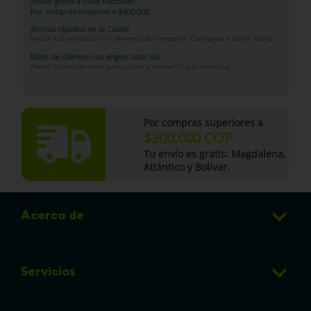
¡Envío gratis a nivel nacional!
Por compras mayores a $400.000.
¡Envíos rápidos en la Costa!
Recibe tus productos sin demoras Barranquilla, Cartagena y Santa Marta.
Miles de clientes nos eligen cada día
Woopi: la opción ideal para cuidar y consentir a tu mascota.
Por compras superiores a
$200.000 COP
Tu
envío es gratis
: Magdalena,
Atlántico y Bolívar.
Acerca de
Club de Puntos
Servicios
Sucursales