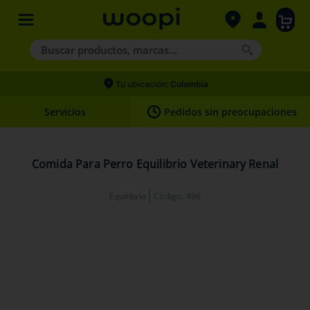
Buscar productos, marcas...
Términos más buscados
Tu ubicación:
Colombia
1
.
agility gold
Servicios
Pedidos sin preocupaciones
2
.
hills
3
.
nexgard
Comida Para Perro Equilibrio Veterinary Renal
4
.
royal canin
Equilibrio
Código
:
496