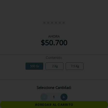
AHORA
$
50
.
700
Contenido
500 Gr
2 Kg
7.5 Kg
Seleccione Cantidad
－
＋
AGREGAR AL CARRITO