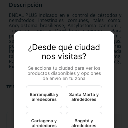
ENDAL PLUS Indicado en el control de céstodos y
nemátodos intestinales comunes, tales como:
Ancylostoma brasiliense, Ancylostoma caninum ,
Toxocara canis y Dipylidium caninum . Para
prevenir reinfestaciones por Dipylidium caninum ,
se recomienda un tratamiento contra pulgas,
¿Desde qué ciudad
puesto que éstas son los hospedadores
intermediarios de este helminto FORMULA: Cada
nos visitas?
tableta de 660 mg. contiene: Prazicuantel 50 mg.
Pamoato de Pirantel 144 mg. Febantel 150 mg.,
Excipiente c.b.p . 660 mL
Selecciona tu ciudad para ver los
productos disponibles y opciones
de envío en tu zona
TE RECOMENDAMOS
Barranquilla y
Santa Marta y
alrededores
alrededores
Cartagena y
Bogotá y
alrededores
alrededores