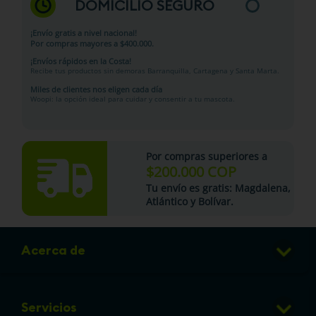
DOMICILIO SEGURO
¡Envío gratis a nivel nacional!
Por compras mayores a $400.000.
¡Envíos rápidos en la Costa!
Recibe tus productos sin demoras Barranquilla, Cartagena y Santa Marta.
Miles de clientes nos eligen cada día
Woopi: la opción ideal para cuidar y consentir a tu mascota.
Por compras superiores a
$200.000 COP
Tu
envío es gratis
: Magdalena,
Atlántico y Bolívar.
Acerca de
Club de Puntos
Servicios