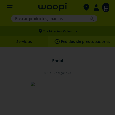
Buscar productos, marcas...
Términos más buscados
Tu ubicación:
Colombia
1
.
agility gold
Servicios
Pedidos sin preocupaciones
2
.
hills
3
.
nexgard
Endal
4
.
royal canin
MSD
Código
:
673