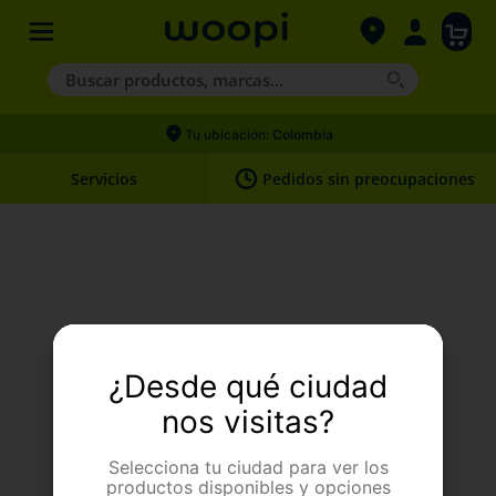
Buscar productos, marcas...
Términos más buscados
Tu ubicación:
Colombia
1
.
agility gold
Servicios
Pedidos sin preocupaciones
2
.
hills
3
.
nexgard
4
.
royal canin
Upss. Algo pasó.
¿Desde qué ciudad
Página no encontrada
nos visitas?
Selecciona tu ciudad para ver los
productos disponibles y opciones