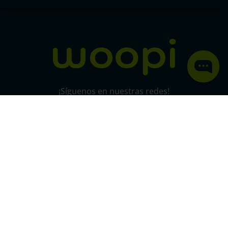
Política de protección y privacidad de datos
micorral.com
¡Síguenos en nuestras redes!
Pago 100% seguro
SSL
Este certificado grantiza la seguridad
de
todas tus conexiones mediante
cifrado.