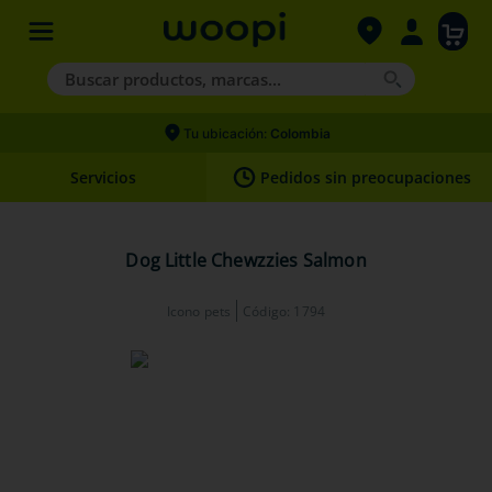
Buscar productos, marcas...
Términos más buscados
Tu ubicación:
Colombia
1
.
agility gold
Servicios
Pedidos sin preocupaciones
2
.
hills
3
.
nexgard
Dog Little Chewzzies Salmon
4
.
royal canin
Icono pets
Código
:
1794