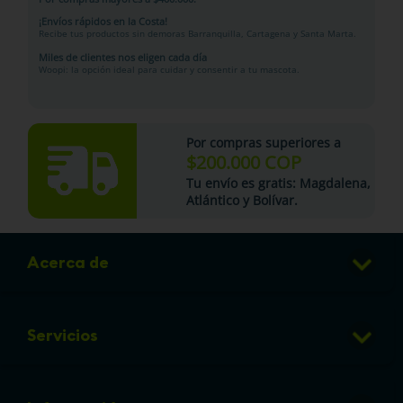
¡Envíos rápidos en la Costa!
Recibe tus productos sin demoras Barranquilla, Cartagena y Santa Marta.
Miles de clientes nos eligen cada día
Woopi: la opción ideal para cuidar y consentir a tu mascota.
Por compras superiores a
$200.000 COP
Tu
envío es gratis
: Magdalena,
Atlántico y Bolívar.
Acerca de
Club de Puntos
Servicios
Sucursales
Veterinaria
Preguntas frecuentes