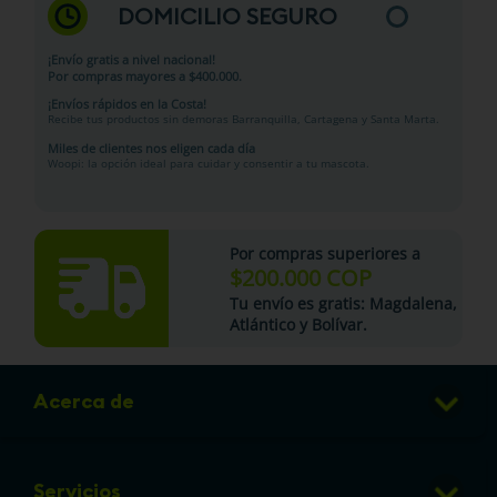
DOMICILIO SEGURO
¡Envío gratis a nivel nacional!
Por compras mayores a $400.000.
¡Envíos rápidos en la Costa!
Recibe tus productos sin demoras Barranquilla, Cartagena y Santa Marta.
Miles de clientes nos eligen cada día
Woopi: la opción ideal para cuidar y consentir a tu mascota.
Por compras superiores a
$200.000 COP
Tu
envío es gratis
: Magdalena,
Atlántico y Bolívar.
Acerca de
Club de Puntos
Servicios