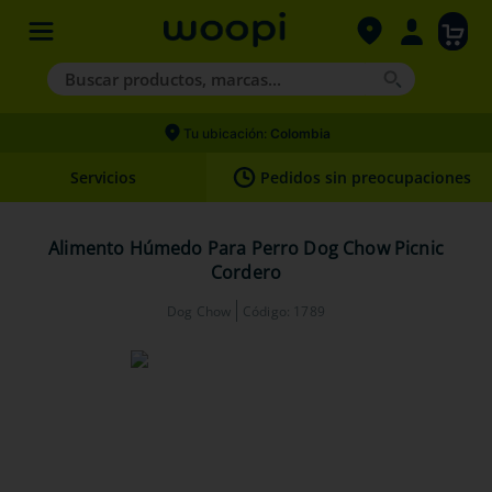
Buscar productos, marcas...
Términos más buscados
Tu ubicación:
Colombia
1
.
agility gold
Servicios
Pedidos sin preocupaciones
2
.
hills
3
.
nexgard
Alimento Húmedo Para Perro Dog Chow Picnic
Cordero
4
.
royal canin
Dog Chow
Código
:
1789