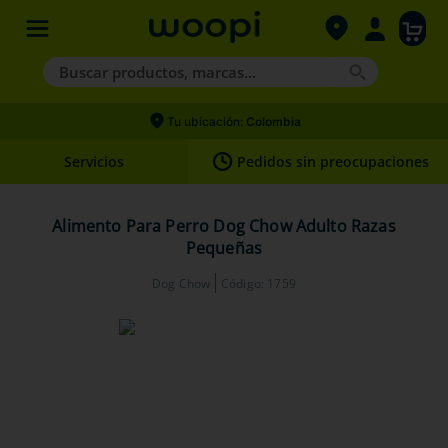
Buscar productos, marcas...
Términos más buscados
Tu ubicación:
Colombia
1
.
agility gold
Servicios
Pedidos sin preocupaciones
2
.
hills
3
.
nexgard
Alimento Para Perro Dog Chow Adulto Razas
Pequeñas
4
.
royal canin
Dog Chow
Código
:
1759