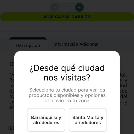
－
＋
AGREGAR AL CARRITO
Información Adicional
Descripción
¿Desde qué ciudad
"Alimento seco Nestlé-Purina Dog Chow Adult
nos visitas?
Razas Pequeñas X 2 Kl. Proporciona energía y
nutrientes equilibrados para mantener una salud
Selecciona tu ciudad para ver los
óptima. El Kre-Actif y los nutrientes seleccionados
productos disponibles y opciones
ayudan en el cuidado de la piel, del pelaje y del
de envío en tu zona
sistema inmunológico. Ideal para cachorros y
adultos de razas pequeñas."
Barranquilla y
Santa Marta y
alrededores
alrededores
TE RECOMENDAMOS