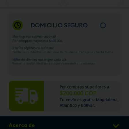
DOMICILIO SEGURO
¡Envío gratis a nivel nacional!
Por compras mayores a $400.000.
¡Envíos rápidos en la Costa!
Recibe tus productos sin demoras Barranquilla, Cartagena y Santa Marta.
Miles de clientes nos eligen cada día
Woopi: la opción ideal para cuidar y consentir a tu mascota.
Por compras superiores a
$200.000 COP
Tu
envío es gratis
: Magdalena,
Atlántico y Bolívar.
Acerca de