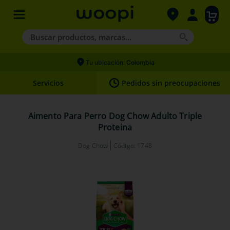
Buscar productos, marcas...
Términos más buscados
Tu ubicación:
Colombia
1
.
agility gold
Servicios
Pedidos sin preocupaciones
2
.
nexgard
3
.
hills
Aimento Para Perro Dog Chow Adulto Triple
Proteina
4
.
royal canin
Dog Chow
Código
:
1748