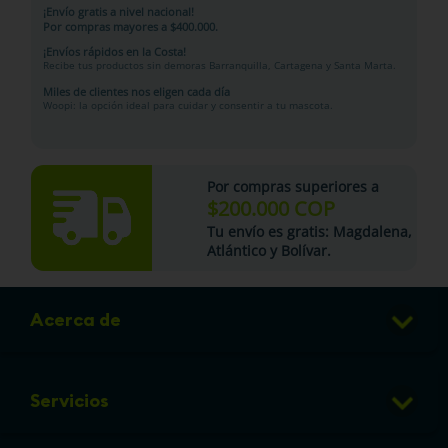
¡Envío gratis a nivel nacional!
Por compras mayores a $400.000.
¡Envíos rápidos en la Costa!
Recibe tus productos sin demoras Barranquilla, Cartagena y Santa Marta.
Miles de clientes nos eligen cada día
Woopi: la opción ideal para cuidar y consentir a tu mascota.
Por compras superiores a
$200.000 COP
Tu
envío es gratis
: Magdalena,
Atlántico y Bolívar.
Acerca de
Club de Puntos
Servicios
Sucursales