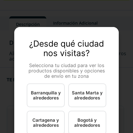
Información Adicional
Descripción
¿Desde qué ciudad
nos visitas?
Alimento completo y balanceado para perros
adultos activos para todos los tamaños
Selecciona tu ciudad para ver los
productos disponibles y opciones
de envío en tu zona
TE RECOMENDAMOS
Barranquilla y
Santa Marta y
alrededores
alrededores
Cartagena y
Bogotá y
alrededores
alrededores