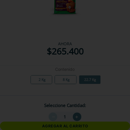
AHORA
$
265
.
400
Contenido
2 Kg
8 Kg
22.7 Kg
Seleccione Cantidad
－
＋
AGREGAR AL CARRITO