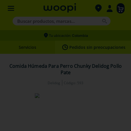
Buscar productos, marcas...
Términos más buscados
Tu ubicación:
Colombia
1
.
agility gold
Servicios
Pedidos sin preocupaciones
2
.
hills
3
.
nexgard
Comida Húmeda Para Perro Chunky Delidog Pollo
Pate
4
.
royal canin
Delidog
Código
:
593