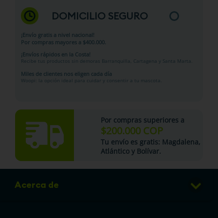
DOMICILIO SEGURO
¡Envío gratis a nivel nacional!
Por compras mayores a $400.000.
¡Envíos rápidos en la Costa!
Recibe tus productos sin demoras Barranquilla, Cartagena y Santa Marta.
Miles de clientes nos eligen cada día
Woopi: la opción ideal para cuidar y consentir a tu mascota.
Por compras superiores a
$200.000 COP
Tu
envío es gratis
: Magdalena,
Atlántico y Bolívar.
Acerca de