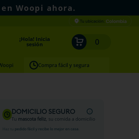
 en Woopi ahora.
Colombia
Tu ubicación:
¡Hola! Inicia
0
sesión
 Woopi
Compra fácil y segura
stofado
DOMICILIO SEGURO
Tu
mascota feliz
, su comida a domicilio
Haz tu
pedido fácil y recibe lo mejor en casa
.