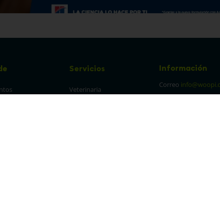
Información
de
Servicios
Correo
info@woopi.
ntos
Veterinaria
Grooming
Productos Agro
frecuentes
Eventos
 cambios y 
es
protección y 
 de datos
parencia Canal de 