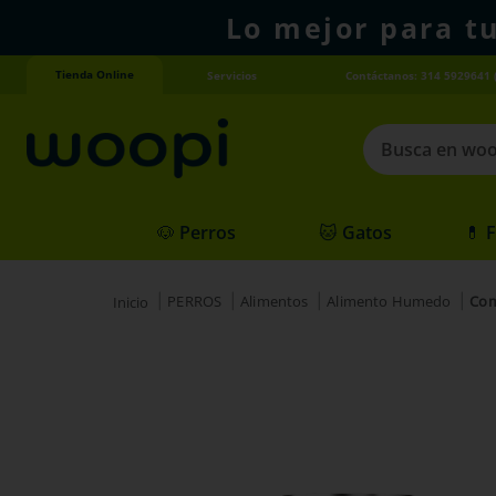
Lo mejor para t
Tienda Online
Servicios
Contáctanos: 314 5929641 
Busca en woopi
Términos más
🐶 Perros
🐱 Gatos
💊 
1
.
agility gold
2
.
hills
PERROS
Alimentos
Alimento Humedo
Com
3
.
nexgard
4
.
royal canin