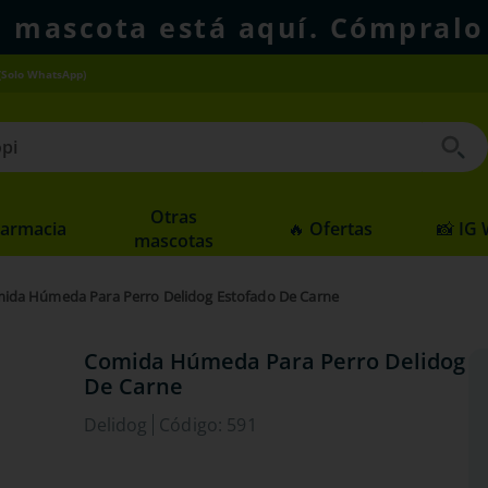
u mascota está aquí. Cómpralo
(Solo WhatsApp)
 buscados
Otras
Farmacia
🔥 Ofertas
📸 IG
mascotas
ida Húmeda Para Perro Delidog Estofado De Carne
Comida Húmeda Para Perro Delidog E
De Carne
Delidog
Código
:
591