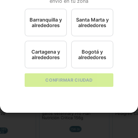
envío en tu zona
e Res por 400 g
Barranquilla y
Santa Marta y
alrededores
alrededores
Cartagena y
Bogotá y
alrededores
alrededores
CONFIRMAR CIUDAD
Pro Plan
Pedigree
Para Perro Royal
Comida Húmeda para perros y
Comida Húm
Tzu
gatos Veterinary Pro Plan
Pedigree Ca
Nutrición Critica 156g
.085
156 Gr
KG