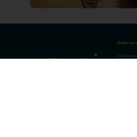
Acerca 
Club de pu
Sucursales
Preguntas 
¡Síguenos en nuestras redes!
Política de
devolucion
Política de 
privacidad
Linea trans
Denuncia