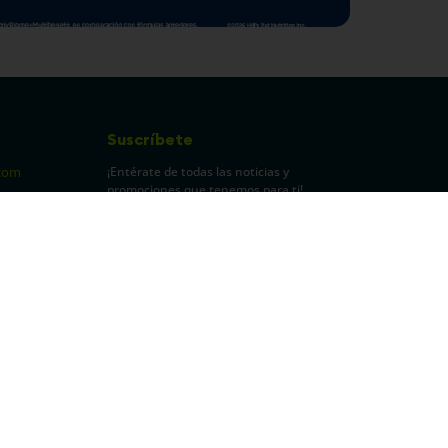
Suscríbete
¡Entérate de todas las noticias y
com
promociones que tenemos para ti!
pecuarios
Leí y acepto Términos y
Condiciones.