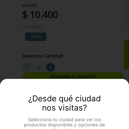
AHORA
$
10
.
400
Contenido
400 Gr
Seleccione Cantidad
－
＋
AGREGAR AL CARRITO
¿Desde qué ciudad
formación Adicional
nos visitas?
Selecciona tu ciudad para ver los
productos disponibles y opciones de