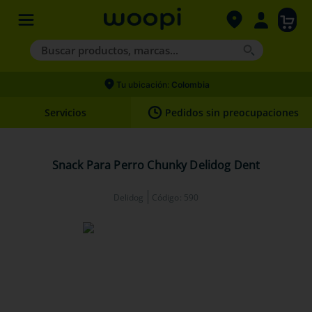
Buscar productos, marcas...
Términos más buscados
Tu ubicación:
Colombia
1
.
agility gold
Servicios
Pedidos sin preocupaciones
2
.
hills
3
.
nexgard
Snack Para Perro Chunky Delidog Dent
4
.
royal canin
Delidog
Código
:
590