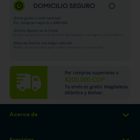
DOMICILIO SEGURO
¡Envío gratis a nivel nacional!
Por compras mayores a $400.000.
¡Envíos rápidos en la Costa!
Recibe tus productos sin demoras Barranquilla, Cartagena y Santa Marta.
Miles de clientes nos eligen cada día
Woopi: la opción ideal para cuidar y consentir a tu mascota.
Por compras superiores a
$200.000 COP
Tu
envío es gratis
: Magdalena,
Atlántico y Bolívar.
Acerca de
Club de Puntos
Servicios