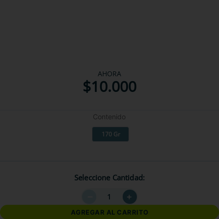
AHORA
$
10
.
000
Contenido
170 Gr
Seleccione Cantidad
－
＋
AGREGAR AL CARRITO