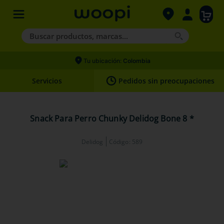
Buscar productos, marcas...
Términos más buscados
Tu ubicación:
Colombia
1
.
agility gold
Servicios
Pedidos sin preocupaciones
2
.
hills
3
.
nexgard
Snack Para Perro Chunky Delidog Bone 8 *
4
.
royal canin
Delidog
Código
:
589