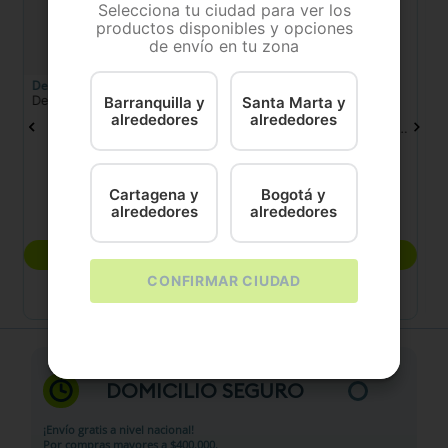
Selecciona tu ciudad para ver los
productos disponibles y opciones
de envío en tu zona
Delidog
Royal Canin
Gr
o
Delidog Pollo
Alimento Húmedo Para
C
Barranquilla y
Santa Marta y
Perros Cachorros Royal
Gr
alrededores
alrededores
Canin SHN Medium Puppy
Lata
400 Gr
370 Gr
Cartagena y
Bogotá y
alrededores
alrededores
$
10
.
200
$
22
.
100
COMPRAR
COMPRAR
CONFIRMAR CIUDAD
DOMICILIO SEGURO
¡Envío gratis a nivel nacional!
Por compras mayores a $400.000.