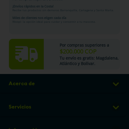
¡Envíos rápidos en la Costa!
Recibe tus productos sin demoras Barranquilla, Cartagena y Santa Marta.
Miles de clientes nos eligen cada día
Woopi: la opción ideal para cuidar y consentir a tu mascota.
Por compras superiores a
$200.000 COP
Tu
envío es gratis
: Magdalena,
Atlántico y Bolívar.
Acerca de
Club de Puntos
Servicios
Sucursales
Veterinaria
Preguntas frecuentes