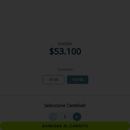
AHORA
$
53
.
100
Volumen
50 ML
100 ML
Seleccione Cantidad
－
＋
AGREGAR AL CARRITO