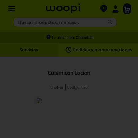
Buscar productos, marcas...
Términos más buscados
Tu ubicación:
Colombia
1
.
agility gold
Servicios
Pedidos sin preocupaciones
2
.
hills
3
.
nexgard
Cutamicon Locion
4
.
royal canin
Chalver
Código
:
825