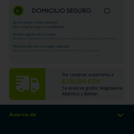
DOMICILIO SEGURO
¡Envío gratis a nivel nacional!
Por compras mayores a $400.000.
¡Envíos rápidos en la Costa!
Recibe tus productos sin demoras Barranquilla, Cartagena y Santa Marta.
Miles de clientes nos eligen cada día
Woopi: la opción ideal para cuidar y consentir a tu mascota.
Por compras superiores a
$200.000 COP
Tu
envío es gratis
: Magdalena,
Atlántico y Bolívar.
Acerca de