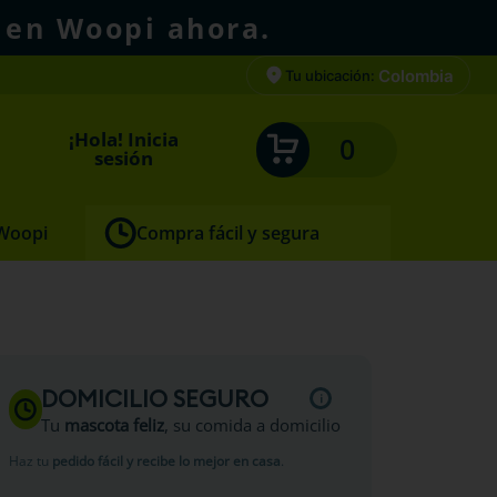
 en Woopi ahora.
Colombia
Tu ubicación:
¡Hola! Inicia
0
sesión
 Woopi
Compra fácil y segura
DOMICILIO SEGURO
Tu
mascota feliz
, su comida a domicilio
Haz tu
pedido fácil y recibe lo mejor en casa
.