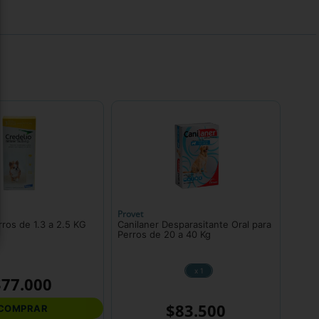
Provet
rros de 1.3 a 2.5 KG
Canilaner Desparasitante Oral para
Perros de 20 a 40 Kg
x 1
$
77
.
000
$
83
.
500
COMPRAR