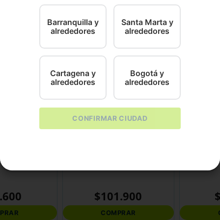
Barranquilla y
Santa Marta y
alrededores
alrededores
Cartagena y
Bogotá y
alrededores
alrededores
CONFIRMAR CIUDAD
Elanco
Elanco
 de 2.5 KG a 5Kg
Credelio Gatos 48 Mg
Credelio Pe
.
600
$
101
.
900
PRAR
COMPRAR