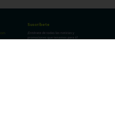
Suscríbete
¡Entérate de todas las noticias y
com
promociones que tenemos para ti!
pecuarios
Leí y acepto Términos y
Condiciones.