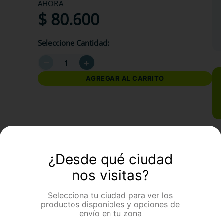
AHORA
$
80
.
600
Seleccione Cantidad
－
＋
AGREGAR AL CARRITO
formación Adicional
¿Desde qué ciudad
nos visitas?
Selecciona tu ciudad para ver los
productos disponibles y opciones de
envío en tu zona