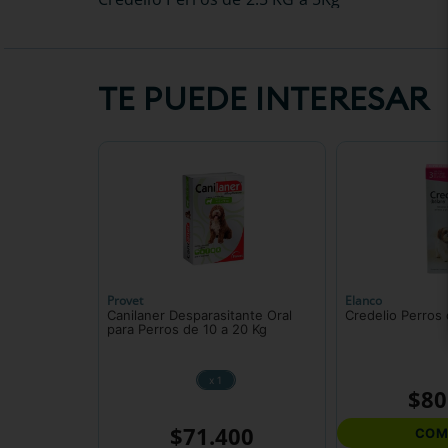
TE PUEDE INTERESAR
Provet
Elanco
Canilaner Desparasitante Oral
Credelio Perros
para Perros de 10 a 20 Kg
x 1
$
80
$
71
.
400
COM