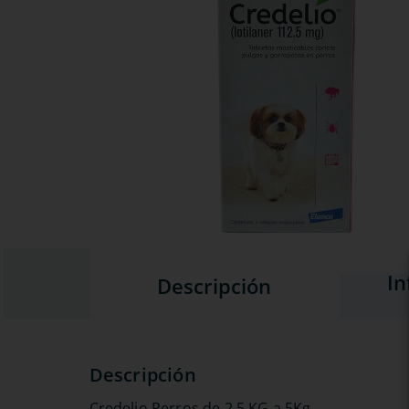
In
Descripción
Credelio Perros de 2.5 KG a 5Kg