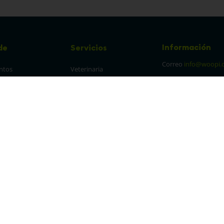
Información
de
Servicios
Correo
info@woopi.
ntos
Veterinaria
Grooming
Productos Agro
frecuentes
Eventos
 cambios y 
es
protección y 
 de datos
parencia Canal de 