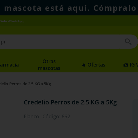
u mascota está aquí. Cómpralo
(Solo WhatsApp)
 buscados
Otras
Farmacia
🔥 Ofertas
📸 IG
mascotas
delio Perros de 2.5 KG a 5Kg
Credelio Perros de 2.5 KG a 5Kg
Elanco
Código
:
662