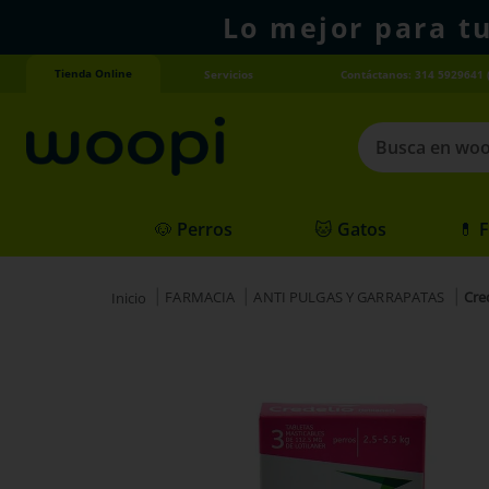
Lo mejor para t
Tienda Online
Servicios
Contáctanos: 314 5929641 
Busca en woopi
Términos más
🐶 Perros
🐱 Gatos
💊 
1
.
agility gold
2
.
hills
FARMACIA
ANTI PULGAS Y GARRAPATAS
Cre
3
.
nexgard
4
.
royal canin