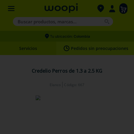
Buscar productos, marcas...
Términos más buscados
Tu ubicación:
Colombia
1
.
agility gold
Servicios
Pedidos sin preocupaciones
2
.
hills
3
.
nexgard
Credelio Perros de 1.3 a 2.5 KG
4
.
royal canin
Elanco
Código
:
667