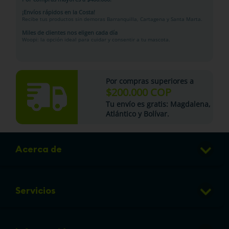
¡Envíos rápidos en la Costa!
Recibe tus productos sin demoras Barranquilla, Cartagena y Santa Marta.
Miles de clientes nos eligen cada día
Woopi: la opción ideal para cuidar y consentir a tu mascota.
Por compras superiores a
$200.000 COP
Tu
envío es gratis
: Magdalena,
Atlántico y Bolívar.
Acerca de
Club de Puntos
Servicios
Sucursales
Veterinaria
Preguntas frecuentes