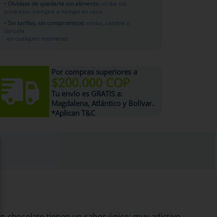
• Olvídate de quedarte sin alimento
recibe tus
productos siempre a tiempo en casa
• Sin tarifas, sin compromisos:
omita, cambie o
cancele
en cualquier momento
Por compras superiores a
$200.000 COP
Tu
envío es GRATIS
a:
Magdalena, Atlántico y Bolívar.
*Aplican T&C
on chocolate tienen un sabor único; muy adictivo.