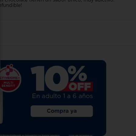
nfundible!
Hill's Prescription Diet Snack
Metabolic Treats para perro