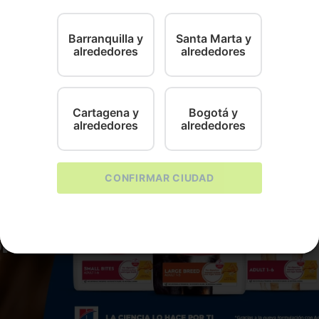
o del día. ¡Disfruta de una textura única y un sabor inco
Barranquilla y
Santa Marta y
alrededores
alrededores
Cartagena y
Bogotá y
alrededores
alrededores
CONFIRMAR CIUDAD
CanAmor
Coquitos Surt Canamor Bolsa
$
5300
os Chunky
Coquito
lsa