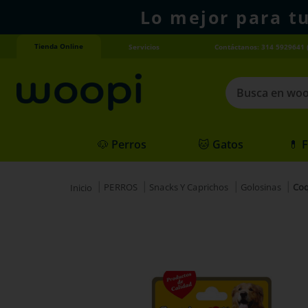
Lo mejor para t
Tienda Online
Servicios
Contáctanos: 314 5929641 
Busca en woopi
Términos más
🐶 Perros
🐱 Gatos
💊 
1
.
agility gold
2
.
hills
PERROS
Snacks Y Caprichos
Golosinas
Coq
3
.
nexgard
4
.
royal canin