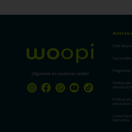
$
5500
$
7
COMPRAR
COM