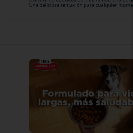
Una deliciosa tentación para cualquier moment
TE PUEDE INTERESAR
Snack Para Perro Higado
Snack Para Perr
Deshidratado De Pollo Canito
Delicaprichos Bo