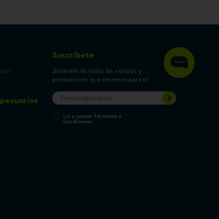
340 Gr
$
2800
$
55
.
900
COMPRAR
COMPRAR