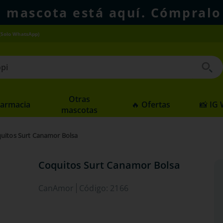
u mascota está aquí. Cómpralo
(Solo WhatsApp)
 buscados
Otras
Farmacia
🔥 Ofertas
📸 IG
mascotas
uitos Surt Canamor Bolsa
Coquitos Surt Canamor Bolsa
CanAmor
Código
:
2166