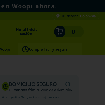
 en Woopi ahora.
Colombia
Tu ubicación:
¡Hola! Inicia
0
sesión
 Woopi
Compra fácil y segura
DOMICILIO SEGURO
Tu
mascota feliz
, su comida a domicilio
Haz tu
pedido fácil y recibe lo mejor en casa
.