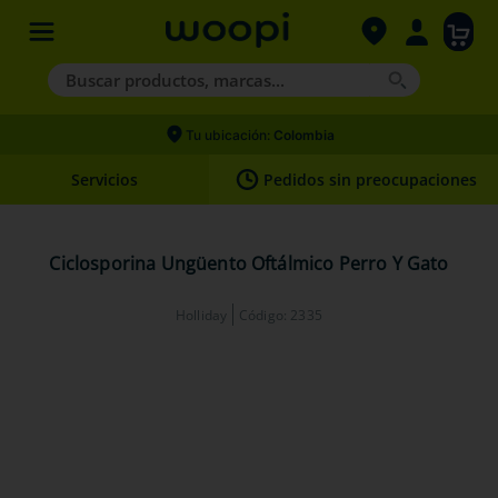
Buscar productos, marcas...
Términos más buscados
Tu ubicación:
Colombia
1
.
agility gold
Servicios
Pedidos sin preocupaciones
2
.
hills
3
.
nexgard
Ciclosporina Ungüento Oftálmico Perro Y Gato
4
.
royal canin
Holliday
Código
:
2335