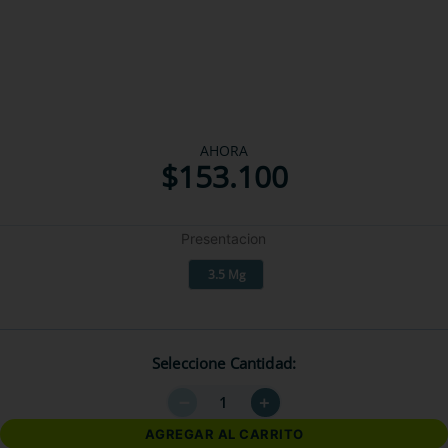
AHORA
$
153
.
100
Presentacion
3.5 Mg
Seleccione Cantidad
－
＋
AGREGAR AL CARRITO