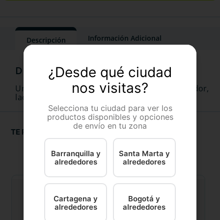
Información Adicional
Descripción
¿Desde qué ciudad
nos visitas?
Ungüento oftálmico inmunomodulador,
lacromimético y antiinflamatorio.
Selecciona tu ciudad para ver los
productos disponibles y opciones
de envío en tu zona
TE RECOMENDAMOS
Barranquilla y
Santa Marta y
alrededores
alrededores
Cartagena y
Bogotá y
alrededores
alrededores