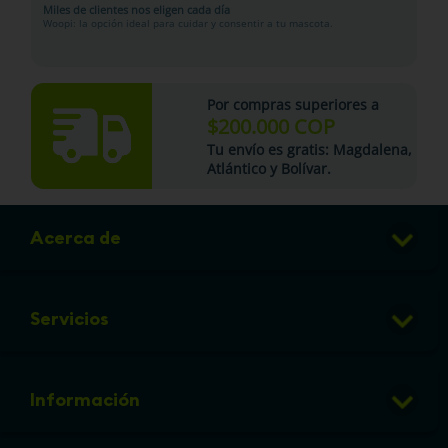
Miles de clientes nos eligen cada día
Woopi: la opción ideal para cuidar y consentir a tu mascota.
Por compras superiores a
$200.000 COP
Tu
envío es gratis
: Magdalena,
Atlántico y Bolívar.
Acerca de
Club de Puntos
Servicios
Sucursales
Veterinaria
Preguntas frecuentes
Información
Grooming
Política de cambios y devoluciones