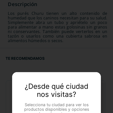
Los purés Churu tienen un alto contenido de
humedad que los caninos necesitan para su salud.
Simplemente abra un tubo y apriételo un poco
para alimentar a mano estas golosinas sin granos
ni conservantes. También puede verterlos en un
tazón o usarlos como una cubierta sabrosa en
alimentos húmedos o secos.
TE RECOMENDAMOS
¿Desde qué ciudad
nos visitas?
Selecciona tu ciudad para ver los
productos disponibles y opciones