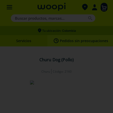
Buscar productos, marcas...
Términos más buscados
Tu ubicación:
Colombia
1
.
agility gold
Servicios
Pedidos sin preocupaciones
2
.
hills
3
.
nexgard
Churu Dog (Pollo)
4
.
royal canin
Churu
Código
:
2160