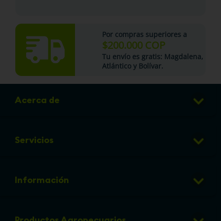
Por compras superiores a
$200.000 COP
Tu
envío es gratis
: Magdalena,
Atlántico y Bolívar.
Acerca de
Club de Puntos
Servicios
Sucursales
Veterinaria
Preguntas frecuentes
Información
Grooming
Política de cambios y devoluciones
info@micorral.com
Eventos
Productos Agropecuarios
Linea de transparencia