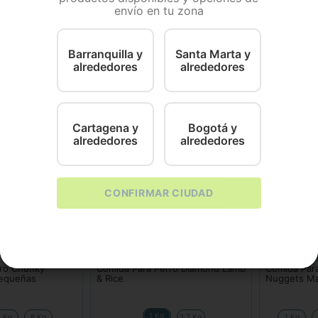
envío en tu zona
entrado para perros adultos chunky con sabor a pollo y 
 de proteína viene del pollo y es un alimento fabricado b
ro adulto.
Barranquilla y
Santa Marta y
alrededores
alrededores
Cartagena y
Bogotá y
alrededores
alrededores
CONFIRMAR CIUDAD
Diamond Petfood
Nutra Nugge
rro Chunky
Comida Para Perro Diamond Lamb
Comida Para
Pequeñas
& Rice
Nuggets Ma
1 Kg
4 Kg
8 Kg
2.7 Kg
1 Kg