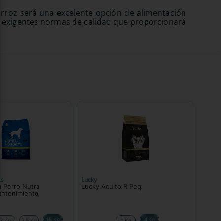
arroz será una excelente opción de alimentación
ajo exigentes normas de calidad que proporcionará
ts
Lucky
 Perro Nutra
Lucky Adulto R Peq
ntenimiento
15 Kg
4 Kg
3 Kg
7.5 Kg
1 Kg