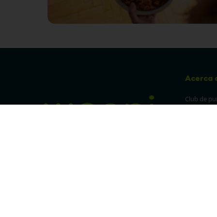
Acerca 
Club de pu
Sucursales
Preguntas 
¡Síguenos en nuestras redes!
Política de
devolucion
Política de 
privacidad
Linea trans