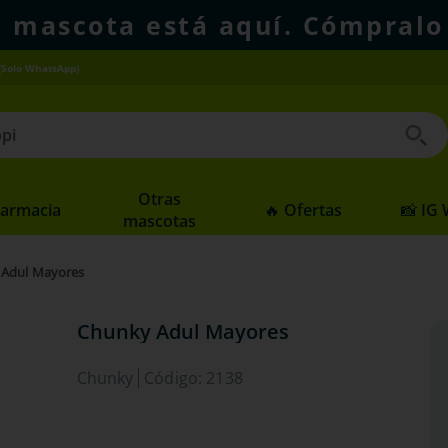
u mascota está aquí. Cómpralo
(Solo WhatsApp)
 buscados
Otras
Farmacia
🔥 Ofertas
📸 IG
mascotas
 Adul Mayores
Chunky Adul Mayores
Chunky
Código
:
2138