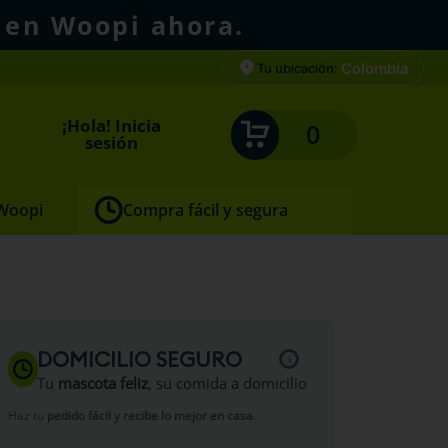
 en Woopi ahora.
Colombia
Tu ubicación:
¡Hola! Inicia
0
sesión
 Woopi
Compra fácil y segura
DOMICILIO SEGURO
Tu
mascota feliz
, su comida a domicilio
Haz tu
pedido fácil y recibe lo mejor en casa
.