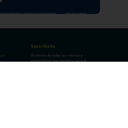
Suscríbete
¡Entérate de todas las noticias y
com
promociones que tenemos para ti!
pecuarios
Leí y acepto Términos y
Condiciones.