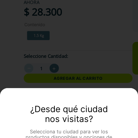
AHORA
$
28
.
300
Contenido
1.5 Kg
Seleccione Cantidad
－
＋
AGREGAR AL CARRITO
formación Adicional
¿Desde qué ciudad
nos visitas?
Selecciona tu ciudad para ver los
productos disponibles y opciones de