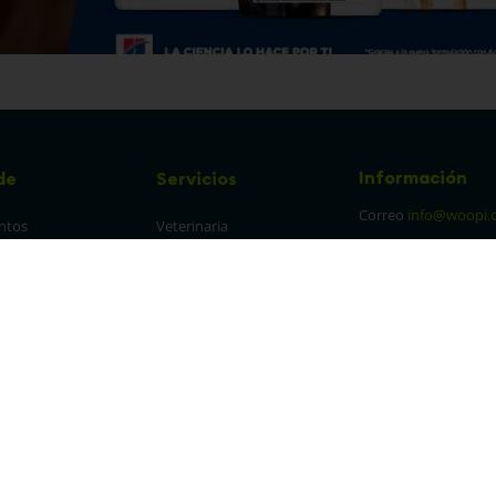
Información
de
Servicios
Correo
info@woopi.
ntos
Veterinaria
Grooming
Productos Agro
frecuentes
Eventos
 cambios y 
es
protección y 
 de datos
parencia Canal de 