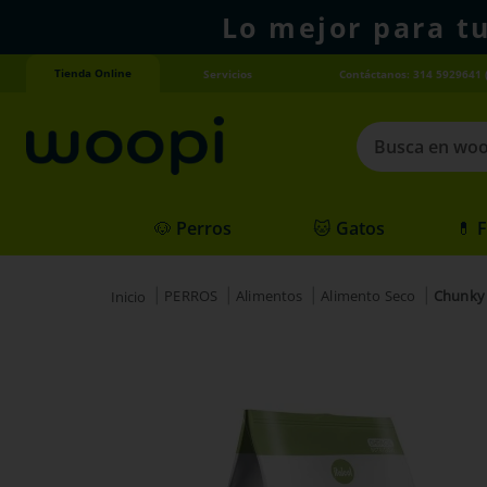
Lo mejor para t
Tienda Online
Servicios
Contáctanos: 314 5929641 
Busca en woopi
Términos más
🐶 Perros
🐱 Gatos
💊 
1
.
agility gold
2
.
hills
PERROS
Alimentos
Alimento Seco
Chunky
3
.
nexgard
4
.
royal canin