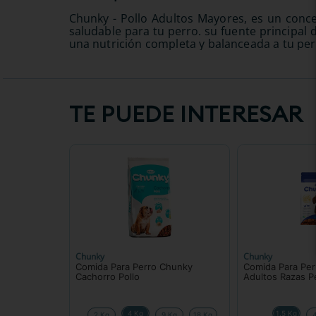
Chunky - Pollo Adultos Mayores, es un conc
saludable para tu perro. su fuente principal
una nutrición completa y balanceada a tu per
TE PUEDE INTERESAR
Chunky
Chunky
Comida Para Perro Chunky
Comida Para Pe
Cachorro Pollo
Adultos Razas 
4 Kg
1.5 Kg
2 Kg
9 Kg
18 Kg