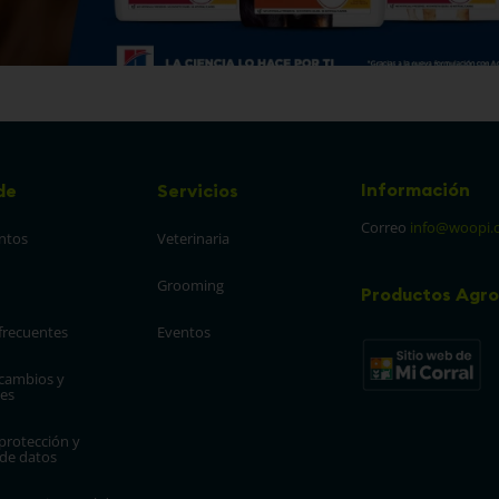
Información
de
Servicios
Correo
info@woopi.
ntos
Veterinaria
Grooming
Productos Agro
frecuentes
Eventos
 cambios y 
es
protección y 
 de datos