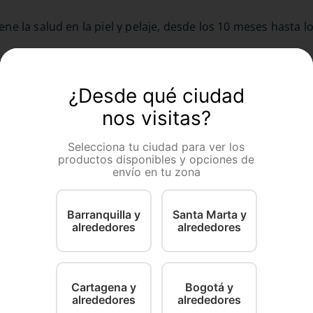
 la salud en la piel y pelaje, desde los 10 meses hasta l
¿Desde qué ciudad
nos visitas?
Selecciona tu ciudad para ver los
productos disponibles y opciones de
envío en tu zona
Barranquilla y
Santa Marta y
alrededores
alrededores
Pro Plan
Hills
para perro
Pro Plan Wet Alimento Húmedo
Hill's Prescr
pollo
Carne para perros 100 g
Cuidado Dig
Húmedo con
Cartagena y
Bogotá y
00 Gr
100 Gr
alrededores
alrededores