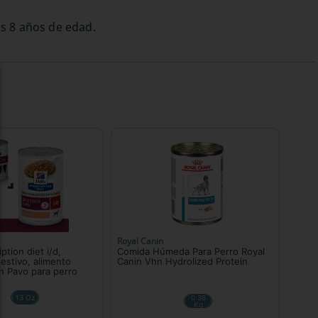
os 8 años de edad.
Royal Canin
iption diet i/d,
Comida Húmeda Para Perro Royal
estivo, alimento
Canin Vhn Hydrolized Protein
 Pavo para perro
13 Oz
0.38
Kg