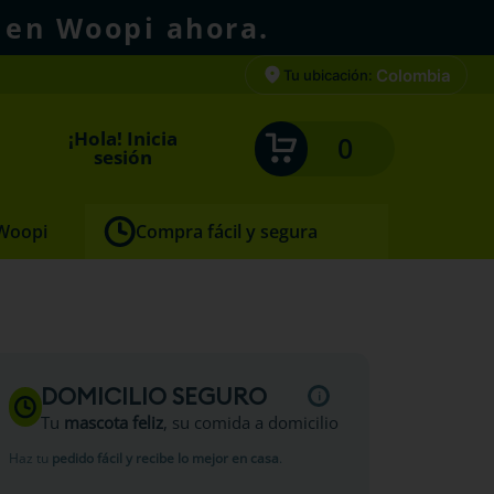
 en Woopi ahora.
Colombia
Tu ubicación:
¡Hola! Inicia
0
sesión
 Woopi
Compra fácil y segura
in
DOMICILIO SEGURO
Tu
mascota feliz
, su comida a domicilio
Haz tu
pedido fácil y recibe lo mejor en casa
.