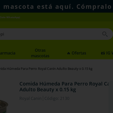
u mascota está aquí. Cómpralo
(Solo WhatsApp)
 buscados
Otras
Farmacia
🔥 Ofertas
📸 IG
mascotas
ida Húmeda Para Perro Royal Canin Adulto Beauty x 0.15 kg
Comida Húmeda Para Perro Royal Can
Adulto Beauty x 0.15 kg
Royal Canin
Código
:
2130