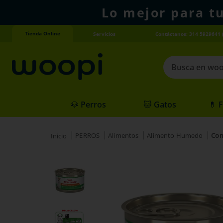
Lo mejor para t
Tienda Online
Servicios
Contáctanos: 314 5929641 
Busca en woopi
Términos más
🐶 Perros
🐱 Gatos
💊 
1
.
agility gold
2
.
hills
PERROS
Alimentos
Alimento Humedo
Com
3
.
nexgard
4
.
royal canin