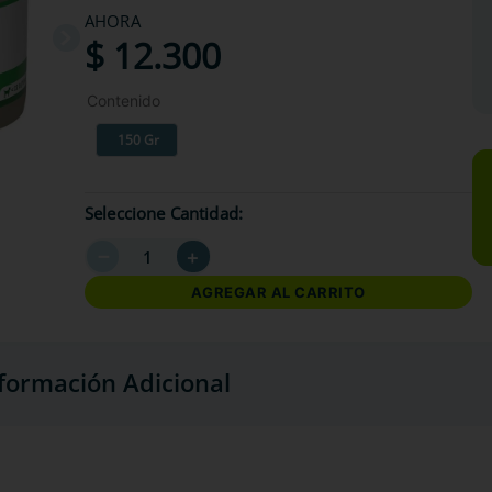
AHORA
$
12
.
300
Contenido
150 Gr
Seleccione Cantidad
－
＋
AGREGAR AL CARRITO
formación Adicional