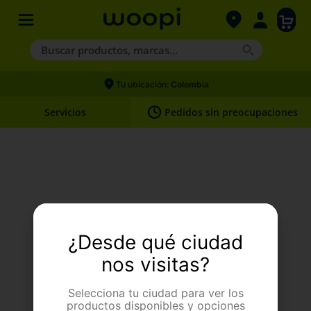
Buscar productos, marcas...
Términos más buscados
Tu ubicación:
Colombia
1
.
agility gold
Servicios
Pedidos sin preocupaciones
2
.
hills
3
.
nexgard
4
.
royal canin
Upss. Algo pasó.
¿Desde qué ciudad
Página no encontrada
nos visitas?
Selecciona tu ciudad para ver los
productos disponibles y opciones