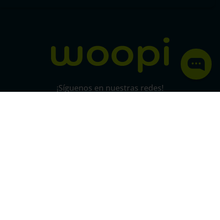
Política de protección y privacidad de datos
micorral.com
¡Síguenos en nuestras redes!
Pago 100% seguro
SSL
Este certificado grantiza la seguridad
de
todas tus conexiones mediante
cifrado.