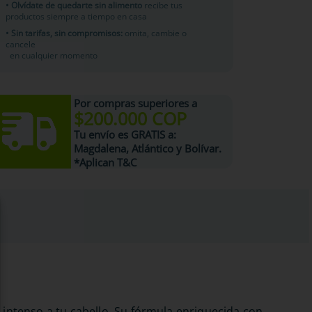
• Olvídate de quedarte sin alimento
recibe tus
productos siempre a tiempo en casa
• Sin tarifas, sin compromisos:
omita, cambie o
cancele
en cualquier momento
Por compras superiores a
$200.000 COP
Tu
envío es GRATIS
a:
Magdalena, Atlántico y Bolívar.
*Aplican T&C
o intenso a tu cabello. Su fórmula enriquecida con