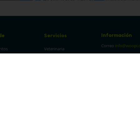
Información
de
Servicios
Correo
info@woopi.
ntos
Veterinaria
Grooming
Productos Agro
frecuentes
Eventos
 cambios y 
es
protección y 
 de datos
parencia Canal de 