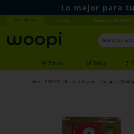
Lo mejor para t
Tienda Online
Servicios
Contáctanos: 314 5929641 
Busca en woopi
Términos más
🐶 Perros
🐱 Gatos
💊 
1
.
agility gold
2
.
hills
PERROS
Belleza E Higiene
Champú
Champu
3
.
nexgard
4
.
royal canin