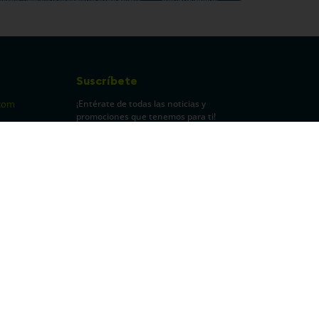
Suscríbete
¡Entérate de todas las noticias y
com
promociones que tenemos para ti!
pecuarios
Leí y acepto Términos y
Condiciones.