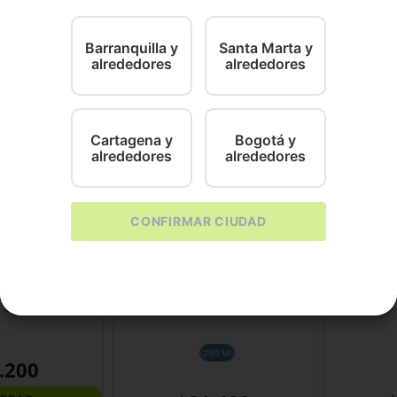
á tu cabello y ayudará a restaurar su salud.
Barranquilla y
Santa Marta y
alrededores
alrededores
Cartagena y
Bogotá y
alrededores
alrededores
CONFIRMAR CIUDAD
Dinky
CanAmor
nsecticida
Champu Dinky 2 En 1 Pelo
Champu Can
Oscuro Fco
250 Ml
.
200