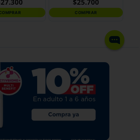
$
27
.
300
$
25
.
700
COMPRAR
COMPRAR