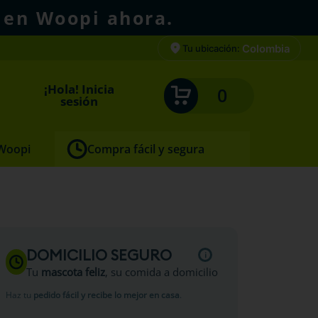
 en Woopi ahora.
Colombia
Tu ubicación:
¡Hola! Inicia
0
sesión
 Woopi
Compra fácil y segura
DOMICILIO SEGURO
Tu
mascota feliz
, su comida a domicilio
Haz tu
pedido fácil y recibe lo mejor en casa
.