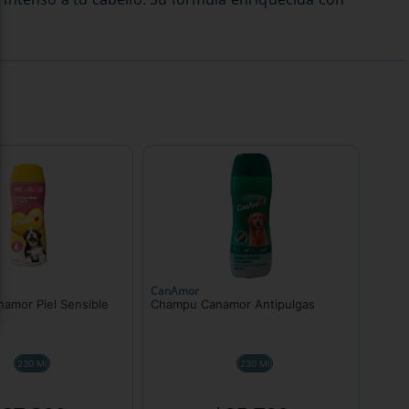
CanAmor
amor Piel Sensible
Champu Canamor Antipulgas
230 Ml
230 Ml