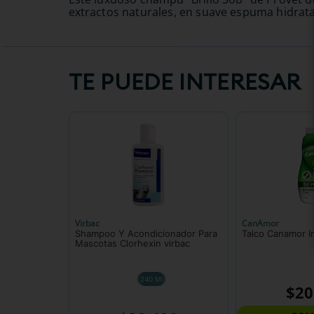
extractos naturales, en suave espuma hidratar
TE PUEDE INTERESAR
Virbac
CanAmor
Shampoo Y Acondicionador Para
Talco Canamor I
Mascotas Clorhexin virbac
240 Ml
$
20