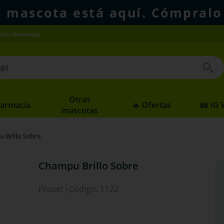
u mascota está aquí. Cómpralo
(Solo WhatsApp)
 buscados
Otras
Farmacia
🔥 Ofertas
📸 IG
mascotas
 Brillo Sobre
Champu Brillo Sobre
Provet
Código
:
1122