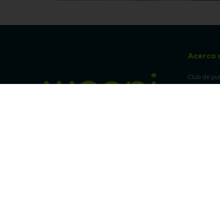
Acerca 
Club de pu
Sucursales
Preguntas 
¡Síguenos en nuestras redes!
Política de
devolucion
Política de 
privacidad
Linea trans
Denuncia