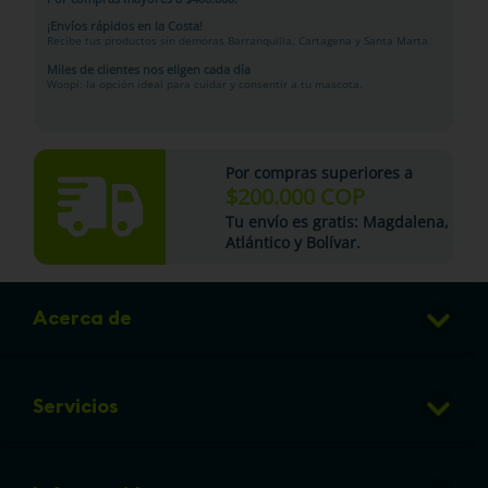
¡Envíos rápidos en la Costa!
Recibe tus productos sin demoras Barranquilla, Cartagena y Santa Marta.
Miles de clientes nos eligen cada día
Woopi: la opción ideal para cuidar y consentir a tu mascota.
Por compras superiores a
$200.000 COP
Tu
envío es gratis
: Magdalena,
Atlántico y Bolívar.
Acerca de
Club de Puntos
Servicios
Sucursales
Veterinaria
Preguntas frecuentes