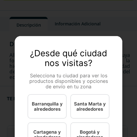
Información Adicional
Descripción
¿Desde qué ciudad
Allermyl es un shampoo hipoalergenico cuya
formulación favorece el restablecimiento y la
nos visitas?
hidratación del pelo,restauración de la integridad
de la barrera cutanea y el mantenimiento del
Selecciona tu ciudad para ver los
equilibrio natural de la piel
productos disponibles y opciones
de envío en tu zona
TE RECOMENDAMOS
Barranquilla y
Santa Marta y
alrededores
alrededores
Cartagena y
Bogotá y