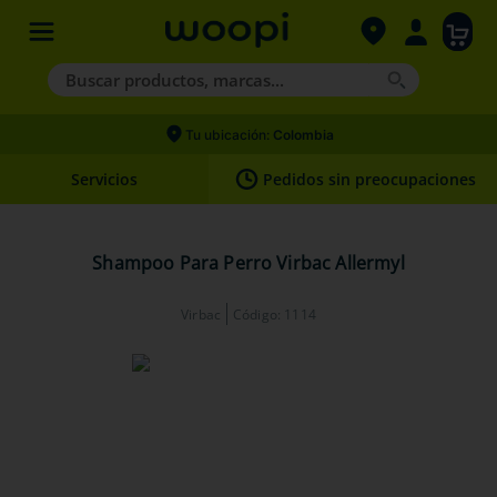
Buscar productos, marcas...
Términos más buscados
Tu ubicación:
Colombia
1
.
agility gold
Servicios
Pedidos sin preocupaciones
2
.
hills
3
.
nexgard
Shampoo Para Perro Virbac Allermyl
4
.
royal canin
Virbac
Código
:
1114