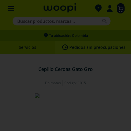
Buscar productos, marcas...
Términos más buscados
Tu ubicación:
Colombia
1
.
agility gold
Servicios
Pedidos sin preocupaciones
2
.
hills
3
.
nexgard
Cepillo Cerdas Gato Gro
4
.
royal canin
Dalmatas
Código
:
1015