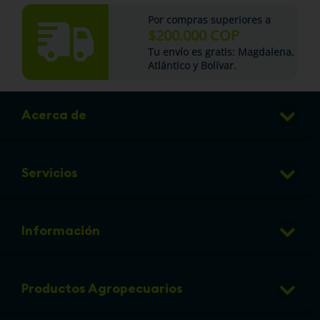
Por compras superiores a
$200.000 COP
Tu
envío es gratis
: Magdalena,
Atlántico y Bolívar.
Acerca de
Club de Puntos
Servicios
Sucursales
Veterinaria
Preguntas frecuentes
Información
Grooming
Política de cambios y devoluciones
info@micorral.com
Eventos
Productos Agropecuarios
Linea de transparencia
Política de protección y privacidad de datos