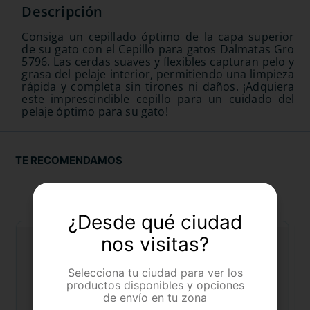
Consiga un cepillado óptimo de la capa superior
de su gato con el Cepillo para gatos Dalmatas Gro
5796. Las cerdas suaves y flexibles capturan pelo y
grasa del pelaje interior, permitiendo una limpieza
rápida y completa sin tirones ni daños. ¡Adquiera
este imprescindible cepillo para un cuidado del
pelaje óptimo para su gato!
TE RECOMENDAMOS
¿Desde qué ciudad
nos visitas?
Selecciona tu ciudad para ver los
productos disponibles y opciones
de envío en tu zona