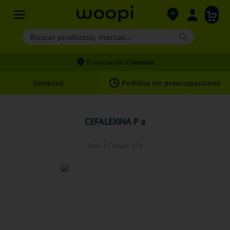
Buscar productos, marcas...
Términos más buscados
Tu ubicación:
Colombia
1
.
agility gold
Servicios
Pedidos sin preocupaciones
2
.
hills
3
.
nexgard
CEFALEXINA P a
4
.
royal canin
Over
Código
:
914