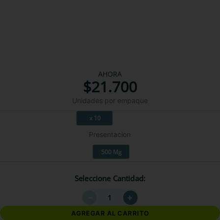
AHORA
$
21
.
700
Unidades por empaque
x 10
Presentacion
500 Mg
Seleccione Cantidad
－
＋
AGREGAR AL CARRITO