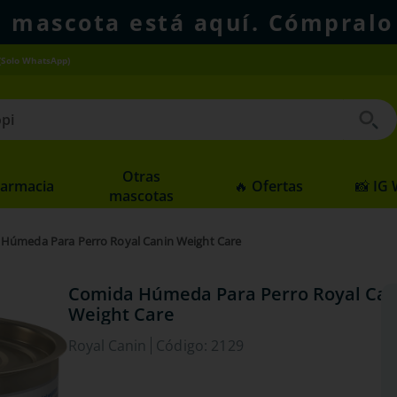
u mascota está aquí. Cómpralo
(Solo WhatsApp)
 buscados
Otras
Farmacia
🔥 Ofertas
📸 IG
mascotas
Húmeda Para Perro Royal Canin Weight Care
Comida Húmeda Para Perro Royal Can
Weight Care
Royal Canin
Código
:
2129