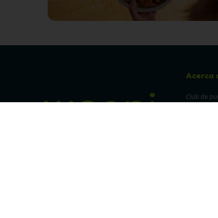
Acerca 
Club de pu
Sucursales
Preguntas 
¡Síguenos en nuestras redes!
Política de
devolucion
Política de 
privacidad
Linea trans