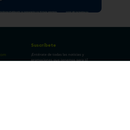
Suscríbete
¡Entérate de todas las noticias y
com
promociones que tenemos para ti!
pecuarios
Leí y acepto Términos y
Condiciones.