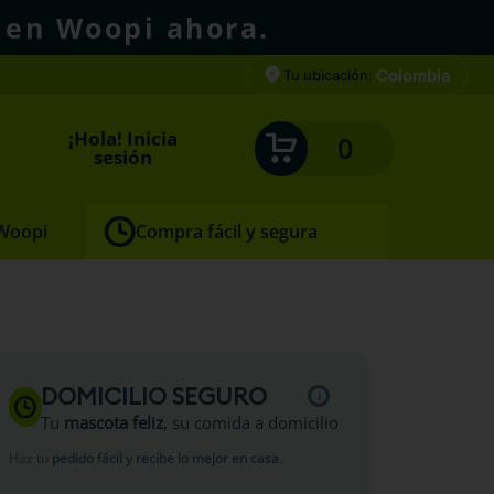
 en Woopi ahora.
Colombia
Tu ubicación:
¡Hola! Inicia
0
sesión
 Woopi
Compra fácil y segura
in
DOMICILIO SEGURO
Tu
mascota feliz
, su comida a domicilio
Haz tu
pedido fácil y recibe lo mejor en casa
.