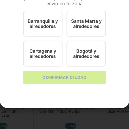
envío en tu zona
 perros adultos y maduros de razas pequeñas (de 1 a 10 
Barranquilla y
Santa Marta y
alrededores
alrededores
Cartagena y
Bogotá y
alrededores
alrededores
CONFIRMAR CIUDAD
Royal Canin
Royal Canin
o Para Perros
Comida Para Perro Royal Canin
Comida Para
 Canin Shn
Size Mini Indoor Puppy
Size Mini I
 Lata
14 Kg
1.5 Kg