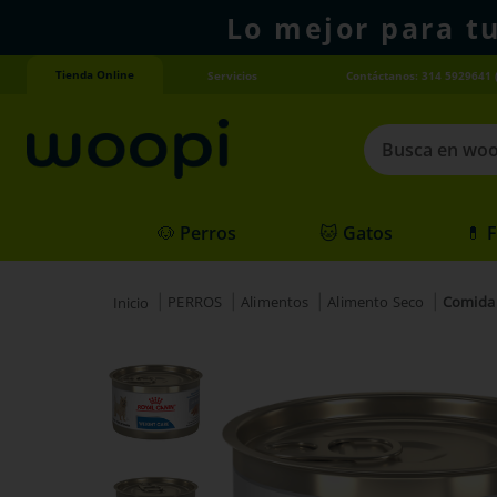
Lo mejor para t
Tienda Online
Servicios
Contáctanos: 314 5929641 
Busca en woopi
Términos más
🐶 Perros
🐱 Gatos
💊 
1
.
agility gold
2
.
hills
PERROS
Alimentos
Alimento Seco
Comida 
3
.
nexgard
4
.
royal canin