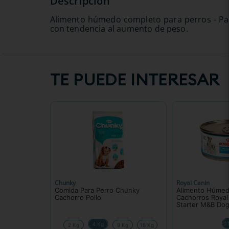
Alimento húmedo completo para perros - Para
con tendencia al aumento de peso.
TE PUEDE INTERESAR
Chunky
Royal Canin
Comida Para Perro Chunky
Alimento Húmed
Cachorro Pollo
Cachorros Royal
Starter M&B Dog
0.
4 Kg
2 Kg
9 Kg
18 Kg