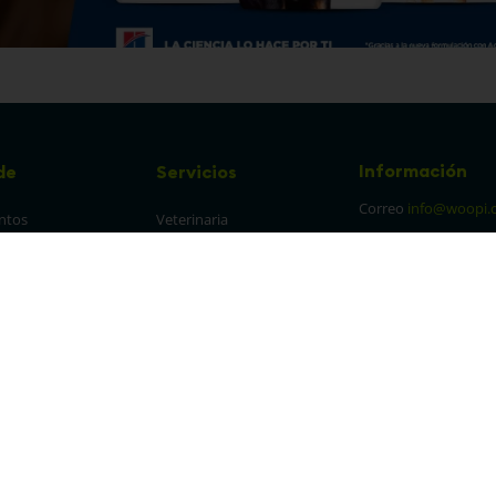
Información
de
Servicios
Correo
info@woopi.
ntos
Veterinaria
Grooming
Productos Agro
frecuentes
Eventos
 cambios y 
es
protección y 
 de datos
parencia Canal de 