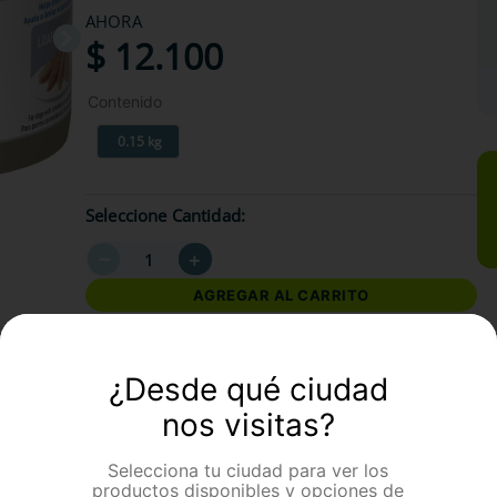
AHORA
$
12
.
100
Contenido
0.15 kg
Seleccione Cantidad
－
＋
AGREGAR AL CARRITO
formación Adicional
¿Desde qué ciudad
nos visitas?
Selecciona tu ciudad para ver los
productos disponibles y opciones de