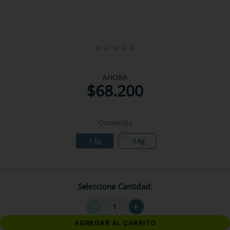
AHORA
$
68
.
200
Contenido
1 Kg
3 Kg
Seleccione Cantidad
－
＋
AGREGAR AL CARRITO