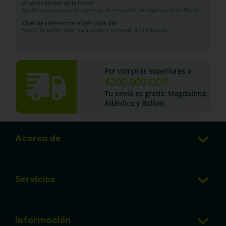
¡Envíos rápidos en la Costa!
Recibe tus productos sin demoras Barranquilla, Cartagena y Santa Marta.
Miles de clientes nos eligen cada día
Woopi: la opción ideal para cuidar y consentir a tu mascota.
Por compras superiores a
$200.000 COP
Tu
envío es gratis
: Magdalena,
Atlántico y Bolívar.
Acerca de
Club de Puntos
Servicios
Sucursales
Veterinaria
Preguntas frecuentes
Información