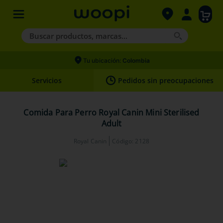
Buscar productos, marcas...
Términos más buscados
Tu ubicación:
Colombia
1
.
agility gold
Servicios
Pedidos sin preocupaciones
2
.
hills
3
.
nexgard
Comida Para Perro Royal Canin Mini Sterilised
Adult
4
.
royal canin
Royal Canin
Código
:
2128