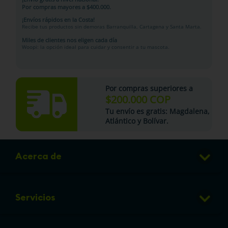
Por compras mayores a $400.000.
¡Envíos rápidos en la Costa!
Recibe tus productos sin demoras Barranquilla, Cartagena y Santa Marta.
Miles de clientes nos eligen cada día
Woopi: la opción ideal para cuidar y consentir a tu mascota.
Por compras superiores a
$200.000 COP
Tu
envío es gratis
: Magdalena,
Atlántico y Bolívar.
Acerca de
Club de Puntos
Servicios
Sucursales