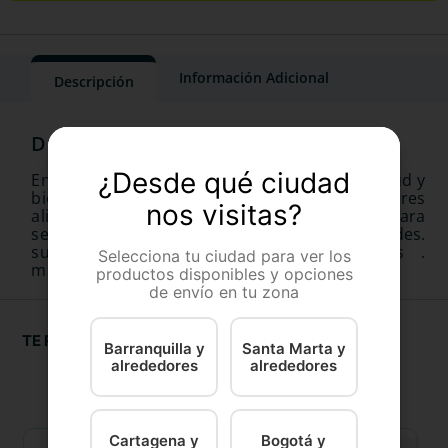
Información Adicional
Descripción
¿Desde qué ciudad
En canito natural nos preocupamos por la salud y
bienestar de todas las mascotas. canito pollo res
nos visitas?
alimento natural húmedo porcionado listo para
servir, para perro y gatos de todas las edades.
suple todas las necesidades nutricionales .
Selecciona tu ciudad para ver los
mantener congelado
productos disponibles y opciones
de envío en tu zona
TE RECOMENDAMOS
Barranquilla y
Santa Marta y
alrededores
alrededores
Cartagena y
Bogotá y