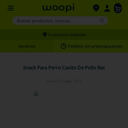
Buscar productos, marcas...
Términos más buscados
Tu ubicación:
Colombia
1
.
agility gold
Servicios
Pedidos sin preocupaciones
2
.
hills
3
.
nexgard
Snack Para Perro Canito De Pollo Res
4
.
royal canin
Canito
Código
:
2121