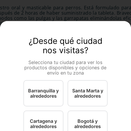
tro oral y masticable para perros. Está formulado para 
spués de 2 horas de haber suministrado la tableta. Brave
ópodos como las pulgas y las garrapatas eliminándolas ef
por mucho más tiempo.
¿Desde qué ciudad
nos visitas?
Selecciona tu ciudad para ver los
productos disponibles y opciones de
envío en tu zona
Barranquilla y
Santa Marta y
alrededores
alrededores
Over
Holiday
 Xl (30 a 60 kg)
Zinpar Sobre
Antiparasita
Perro Media
Cartagena y
Bogotá y
Tabletas
alrededores
alrededores