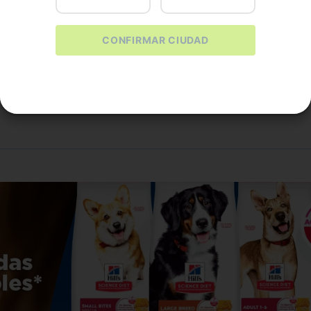
x 1
$
17
.
800
CONFIRMAR CIUDAD
.
400
COMPRAR
PRAR