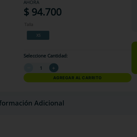
AHORA
$
94
.
700
Talla
XS
Seleccione Cantidad
－
＋
AGREGAR AL CARRITO
formación Adicional