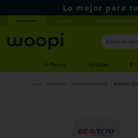
Lo mejor para t
Tienda Online
Servicios
Contáctanos: 314 5929641 
Busca en woopi
Términos más
🐶 Perros
🐱 Gatos
💊 
1
.
agility gold
2
.
hills
FARMACIA
ANTIPARASITARIOS
Bravecto TOY
3
.
nexgard
4
.
royal canin