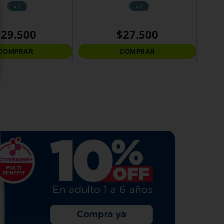
x 2
x 2
$
29
.
500
$
27
.
500
COMPRAR
COMPRAR