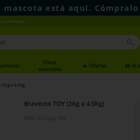
u mascota está aquí. Cómpralo
(Solo WhatsApp)
 buscados
Otras
Farmacia
🔥 Ofertas
📸 IG
mascotas
 (2Kg a 4.5Kg)
Bravecto TOY (2Kg a 4.5Kg)
MSD
Código
:
646