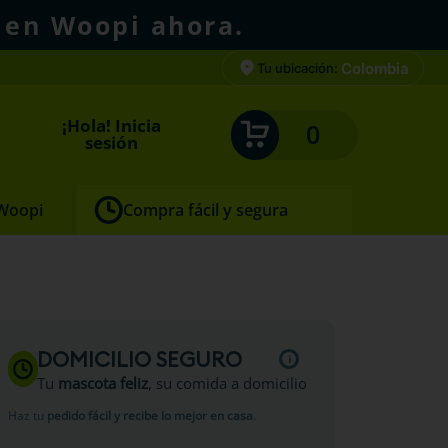
 en Woopi ahora.
Colombia
Tu ubicación:
¡Hola! Inicia
0
sesión
 Woopi
Compra fácil y segura
DOMICILIO SEGURO
Tu
mascota feliz
, su comida a domicilio
Haz tu
pedido fácil y recibe lo mejor en casa
.