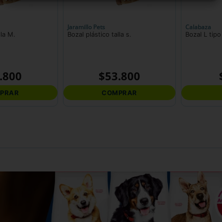
Jaramillo Pets
Calabaza
lla M.
Bozal plástico talla s.
.
800
$
53
.
800
PRAR
COMPRAR