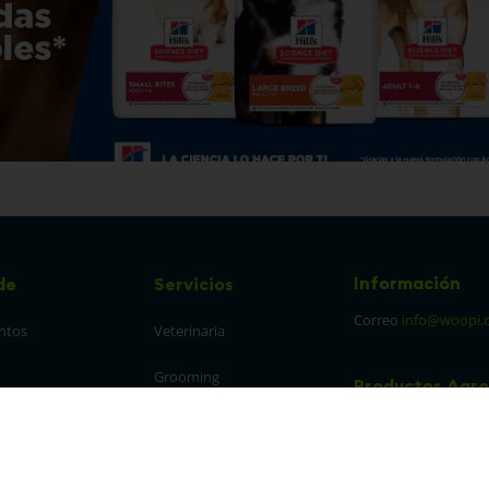
Información
de
Servicios
Correo
info@woopi.
ntos
Veterinaria
Grooming
Productos Agro
frecuentes
Eventos
 cambios y 
es