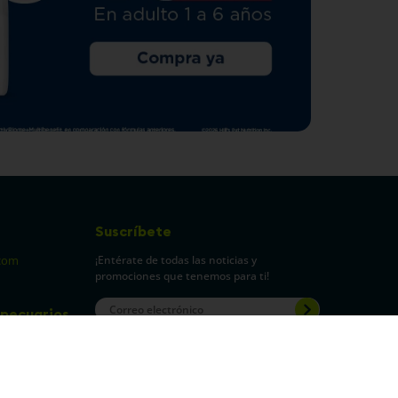
Suscríbete
¡Entérate de todas las noticias y
com
promociones que tenemos para ti!
pecuarios
Leí y acepto Términos y
Condiciones.