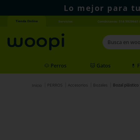
Lo mejor para t
Tienda Online
Servicios
Contáctanos: 314 5929641 
Busca en woopi
Términos más
🐶 Perros
🐱 Gatos
💊 
1
.
agility gold
2
.
hills
PERROS
Accesorios
Bozales
Bozal plástico t
3
.
nexgard
4
.
royal canin