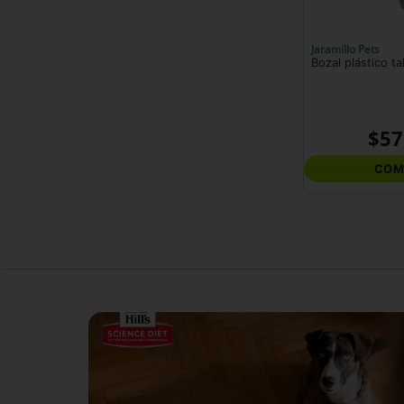
Jaramillo Pets
Bozal plástico ta
$
57
COM