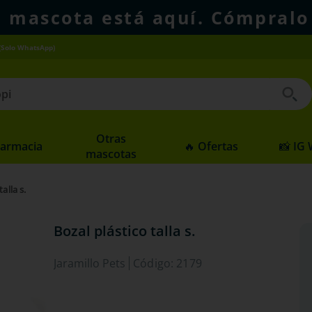
u mascota está aquí. Cómpralo
(Solo WhatsApp)
 buscados
Otras
Farmacia
🔥 Ofertas
📸 IG
mascotas
alla s.
Bozal plástico talla s.
Jaramillo Pets
Código
:
2179