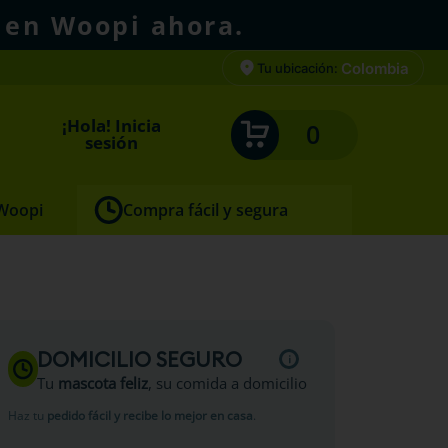
 en Woopi ahora.
Colombia
Tu ubicación:
¡Hola! Inicia
0
sesión
 Woopi
Compra fácil y segura
DOMICILIO SEGURO
Tu
mascota feliz
, su comida a domicilio
Haz tu
pedido fácil y recibe lo mejor en casa
.