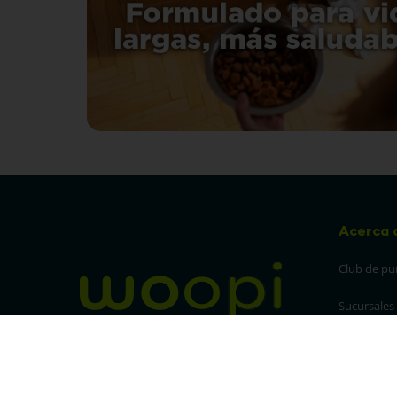
Acerca 
Club de pu
Sucursales
Preguntas 
¡Síguenos en nuestras redes!
Política de
devolucion