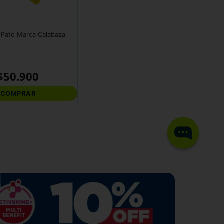
Bozal L tipo Pato Marca Calabaza
$
50
.
900
COMPRAR