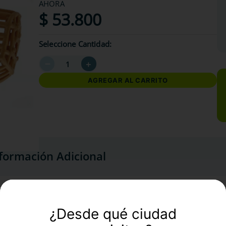
AHORA
$
53
.
800
Seleccione Cantidad
－
＋
AGREGAR AL CARRITO
formación Adicional
¿Desde qué ciudad