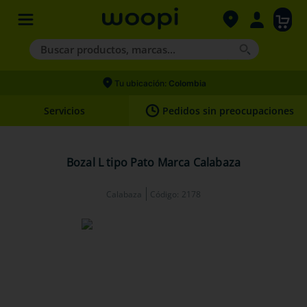
Buscar productos, marcas...
Términos más buscados
Tu ubicación:
Colombia
1
.
agility gold
Servicios
Pedidos sin preocupaciones
2
.
hills
3
.
nexgard
Bozal L tipo Pato Marca Calabaza
4
.
royal canin
Calabaza
Código
:
2178