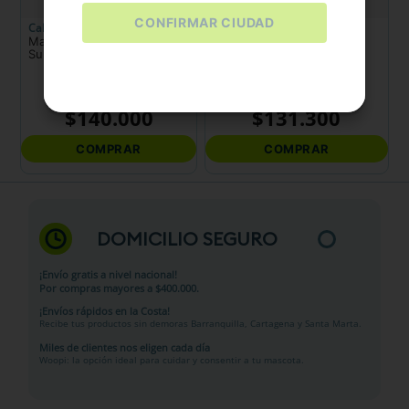
CONFIRMAR CIUDAD
Calabaza
Jaramillo Pets
Maleta Cargador Back Pack
Bolso Transportador Azul
Surtido
$
140
.
000
$
131
.
300
COMPRAR
COMPRAR
DOMICILIO SEGURO
¡Envío gratis a nivel nacional!
Por compras mayores a $400.000.
¡Envíos rápidos en la Costa!
Recibe tus productos sin demoras Barranquilla, Cartagena y Santa Marta.
Miles de clientes nos eligen cada día
Woopi: la opción ideal para cuidar y consentir a tu mascota.