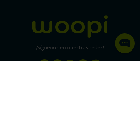
micorral.com
¡Síguenos en nuestras redes!
Pago 100% seguro
SSL
Este certificado grantiza la seguridad
de
todas tus conexiones mediante
cifrado.