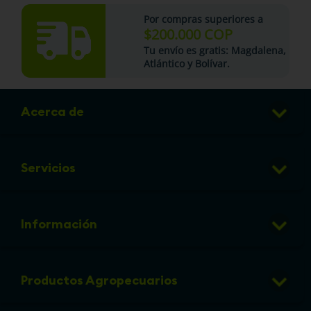
Por compras superiores a
$200.000 COP
Tu
envío es gratis
: Magdalena,
Atlántico y Bolívar.
Acerca de
Club de Puntos
Servicios
Sucursales
Veterinaria
Preguntas frecuentes
Información
Grooming
Política de cambios y devoluciones
info@micorral.com
Eventos
Productos Agropecuarios
Linea de transparencia
Política de protección y privacidad de datos