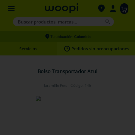
Buscar productos, marcas...
Términos más buscados
Tu ubicación:
Colombia
1
.
agility gold
Servicios
Pedidos sin preocupaciones
2
.
hills
3
.
nexgard
Bolso Transportador Azul
4
.
royal canin
Jaramillo Pets
Código
:
146