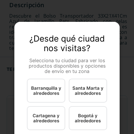
Descubre el Bolso Transportador 33X21X41Cm
Azul de Jaramillo Pets. Fabricado con telas
resistentes con seguridad extra, este bolso es
ideal para transportar a tu mascota con
¿Desde qué ciudad
tranquilidad. Cierra con cremallera y se adapta a
cualquier tamaño de mascota. Imprescindible para
nos visitas?
tener un viaje seguro.
Selecciona tu ciudad para ver los
productos disponibles y opciones
TE RECOMENDAMOS
de envío en tu zona
Barranquilla y
Santa Marta y
alrededores
alrededores
Cartagena y
Bogotá y
alrededores
alrededores