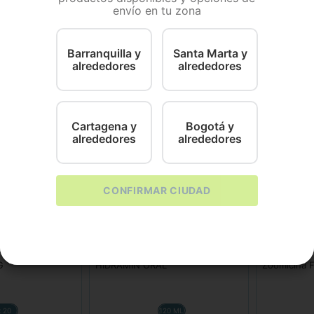
envío en tu zona
ento veterinario de uso oral formulado con subsalicil
, potros y porcinos
. Su acción protectora, antibacteriana
a intestinal, mejorando rápidamente la salud digestiva de los
Barranquilla y
Santa Marta y
alrededores
alrededores
Cartagena y
Bogotá y
alrededores
alrededores
CONFIRMAR CIUDAD
Pharmavet
Zoo
G
HIDRAMIN ORAL
Zoomicina 
x 20
120 ML