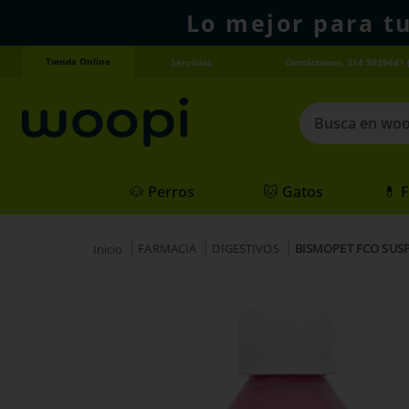
Lo mejor para t
Tienda Online
Servicios
Contáctanos: 314 5929641 
Busca en woopi
Términos más
🐶 Perros
🐱 Gatos
💊 
1
.
agility gold
2
.
hills
FARMACIA
DIGESTIVOS
BISMOPET FCO SUS
3
.
nexgard
4
.
royal canin