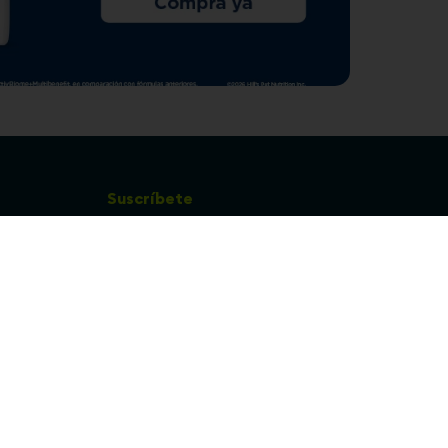
Suscríbete
¡Entérate de todas las noticias y
com
promociones que tenemos para ti!
pecuarios
Leí y acepto Términos y
Condiciones.