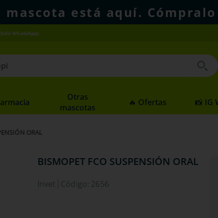
u mascota está aquí. Cómpralo
(Solo WhatsApp)
 buscados
Otras
Farmacia
🔥 Ofertas
📸 IG
mascotas
PENSIÓN ORAL
BISMOPET FCO SUSPENSIÓN ORAL
Invet
Código
:
2656