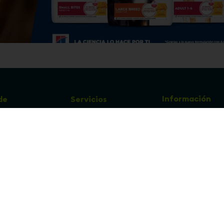
Información
de
Servicios
Correo
info@woopi.
ntos
Veterinaria
Grooming
Productos Agro
frecuentes
Eventos
 cambios y 
es
protección y 
 de datos