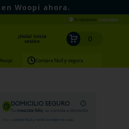
 en Woopi ahora.
Colombia
Tu ubicación:
¡Hola! Inicia
0
sesión
 Woopi
Compra fácil y segura
DOMICILIO SEGURO
Tu
mascota feliz
, su comida a domicilio
Haz tu
pedido fácil y recibe lo mejor en casa
.