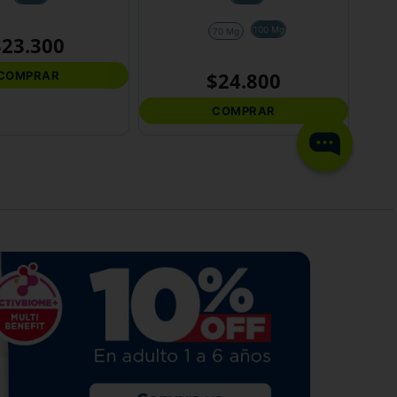
100 Mg
70 Mg
$
23
.
300
$
24
.
800
COMPRAR
COMPRAR