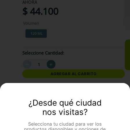
AHORA
$
44
.
100
Volumen
120 ML
Seleccione Cantidad
－
＋
AGREGAR AL CARRITO
formación Adicional
¿Desde qué ciudad
nos visitas?
Selecciona tu ciudad para ver los
productos disponibles y opciones de