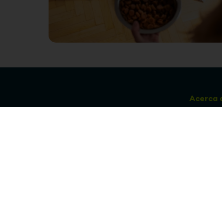
Acerca 
Club de pu
Sucursales
Preguntas 
¡Síguenos en nuestras redes!
Política de
devolucion
Política de 
privacidad