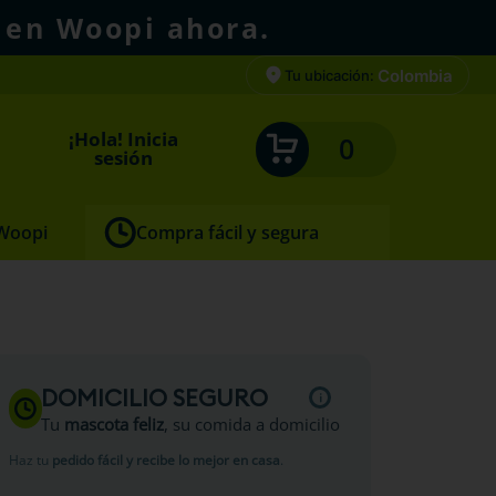
 en Woopi ahora.
Colombia
Tu ubicación:
¡Hola! Inicia
0
sesión
 Woopi
Compra fácil y segura
ed
DOMICILIO SEGURO
Tu
mascota feliz
, su comida a domicilio
Haz tu
pedido fácil y recibe lo mejor en casa
.