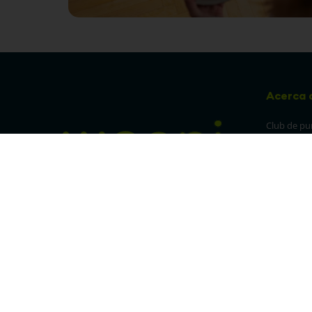
Acerca 
Club de pu
Sucursales
Preguntas 
¡Síguenos en nuestras redes!
Política de
devolucion
Política de 
privacidad
Linea trans
Denuncia