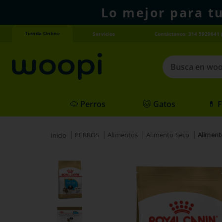
Lo mejor para t
Tienda Online
Servicios
Contáctanos: 314 5929641 
Busca en woopi
Términos más
🐶 Perros
🐱 Gatos
💊 
1
.
agility gold
2
.
hills
PERROS
Alimentos
Alimento Seco
Aliment
3
.
nexgard
4
.
royal canin