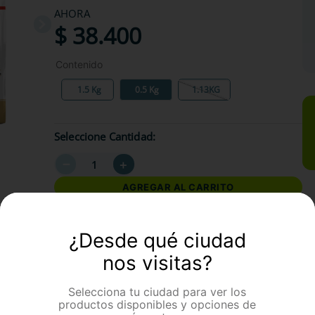
AHORA
$
38
.
400
Contenido
1.5 Kg
0.5 Kg
1.13KG
Seleccione Cantidad
－
＋
AGREGAR AL CARRITO
¿Desde qué ciudad
formación Adicional
nos visitas?
Selecciona tu ciudad para ver los
productos disponibles y opciones de