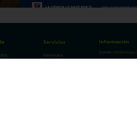
Información
de
Servicios
Correo
info@woopi.
ntos
Veterinaria
Grooming
Productos Agro
frecuentes
Eventos
 cambios y 
es
protección y 
 de datos
parencia Canal de 