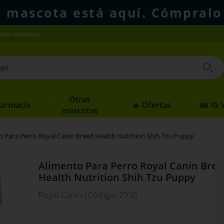
u mascota está aquí. Cómpralo
(Solo WhatsApp)
 buscados
Otras
Farmacia
🔥 Ofertas
📸 IG
mascotas
o Para Perro Royal Canin Breed Health Nutrition Shih Tzu Puppy
Alimento Para Perro Royal Canin Bre
Health Nutrition Shih Tzu Puppy
Royal Canin
Código
:
2930