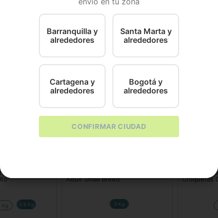
envío en tu zona
 de 2 meses a 10 meses de edad
Barranquilla y
Santa Marta y
alrededores
alrededores
Cartagena y
Bogotá y
alrededores
alrededores
CONFIRMAR CIUDAD
Excellent
Nutrecan
ro Royal Canin
Comida Para Perro Excellent
Alimento Pa
lto
Adult Small Breed
Croquetas 
3 Kg
0.5 Kg
3 Kg