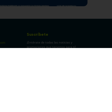
Suscríbete
¡Entérate de todas las noticias y
com
promociones que tenemos para ti!
pecuarios
Leí y acepto Términos y
Condiciones.