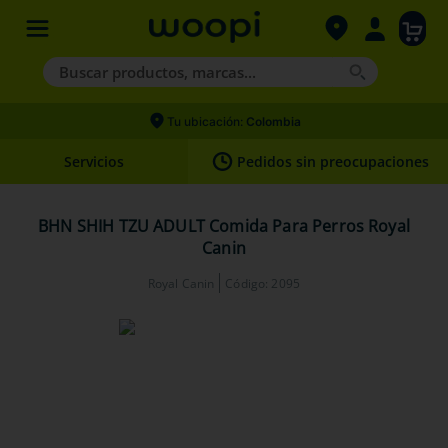
Buscar productos, marcas...
Términos más buscados
Tu ubicación:
Colombia
1
.
agility gold
Servicios
Pedidos sin preocupaciones
2
.
hills
3
.
nexgard
BHN SHIH TZU ADULT Comida Para Perros Royal
Canin
4
.
royal canin
Royal Canin
Código
:
2095