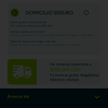
DOMICILIO SEGURO
¡Envío gratis a nivel nacional!
Por compras mayores a $400.000.
¡Envíos rápidos en la Costa!
Recibe tus productos sin demoras Barranquilla, Cartagena y Santa Marta.
Miles de clientes nos eligen cada día
Woopi: la opción ideal para cuidar y consentir a tu mascota.
Por compras superiores a
$200.000 COP
Tu
envío es gratis
: Magdalena,
Atlántico y Bolívar.
Acerca de