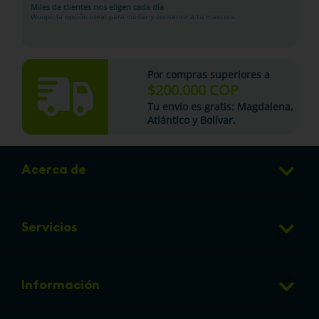
Miles de clientes nos eligen cada día
Woopi: la opción ideal para cuidar y consentir a tu mascota.
Por compras superiores a
$200.000 COP
Tu
envío es gratis
: Magdalena,
Atlántico y Bolívar.
Acerca de
Club de Puntos
Servicios
Sucursales
Veterinaria
Preguntas frecuentes
Información
Grooming
Política de cambios y devoluciones