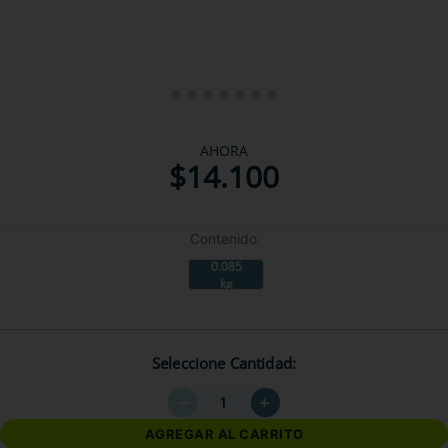
AHORA
$
14
.
100
Contenido
0.085
kg
Seleccione Cantidad
－
＋
AGREGAR AL CARRITO