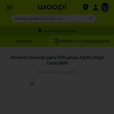
Buscar productos, marcas...
Términos más buscados
Tu ubicación:
Colombia
1
.
agility gold
Servicios
Pedidos sin preocupaciones
2
.
hills
3
.
nexgard
Alimento húmedo para Chihuahua Adulto Royal
Canin BHN
4
.
royal canin
Royal Canin
Código
:
2074