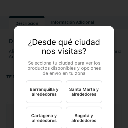
Información Adicional
Descripción
¿Desde qué ciudad
nos visitas?
Alimento húmedo específico para Chihuahua
Adulto a partir de los 8 meses de edad.
Selecciona tu ciudad para ver los
productos disponibles y opciones
de envío en tu zona
TE RECOMENDAMOS
Barranquilla y
Santa Marta y
alrededores
alrededores
Cartagena y
Bogotá y
alrededores
alrededores