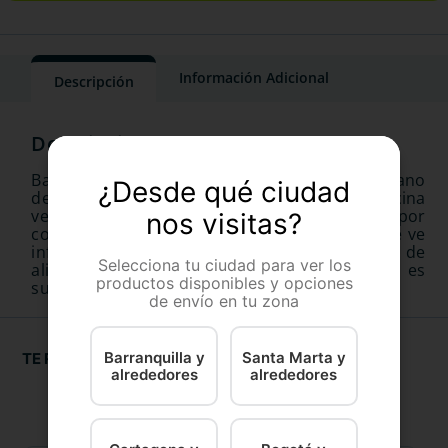
Información Adicional
Descripción
Baytril tabletas 50 mg es un agente antibacteriano
¿Desde qué ciudad
desarrollado específicamente para medicina
veterinaria. Se absorbe rápidamente y casi por
nos visitas?
completo después de su administración, no se ve
influenciada por la ingestión simultánea de
Selecciona tu ciudad para ver los
alimento. La capacidad penetra los tejidos, es
productos disponibles y opciones
superior a otros agentes bacterianos.s.
de envío en tu zona
Barranquilla y
Santa Marta y
TE RECOMENDAMOS
alrededores
alrededores