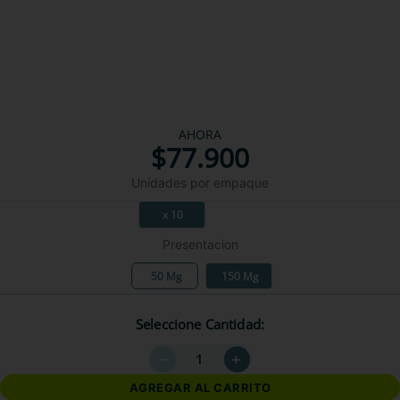
AHORA
$
77
.
900
Unidades por empaque
x 10
Presentacion
50 Mg
150 Mg
Seleccione Cantidad
－
＋
AGREGAR AL CARRITO