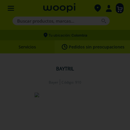
Buscar productos, marcas...
Términos más buscados
Tu ubicación:
Colombia
1
.
agility gold
Servicios
Pedidos sin preocupaciones
2
.
hills
3
.
nexgard
BAYTRIL
4
.
royal canin
Bayer
Código
:
910