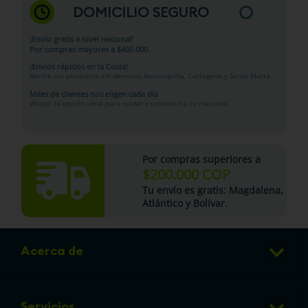
DOMICILIO SEGURO
¡Envío gratis a nivel nacional!
Por compras mayores a $400.000.
¡Envíos rápidos en la Costa!
Recibe tus productos sin demoras Barranquilla, Cartagena y Santa Marta.
Miles de clientes nos eligen cada día
Woopi: la opción ideal para cuidar y consentir a tu mascota.
Por compras superiores a
$200.000 COP
Tu
envío es gratis
: Magdalena,
Atlántico y Bolívar.
Acerca de
Club de Puntos
Servicios