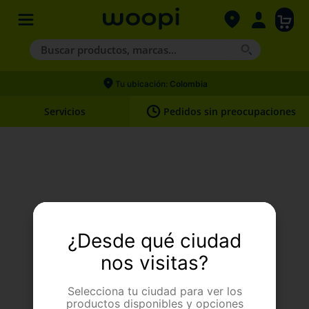
Buscar productos, marcas...
Términos más buscados
Tu ubicación:
Colombia
1
.
agility gold
Servicios
Pedidos sin preocupaciones
2
.
hills
3
.
nexgard
4
.
royal canin
Upss. Algo pasó.
¿Desde qué ciudad
Página no encontrada
nos visitas?
Selecciona tu ciudad para ver los
productos disponibles y opciones