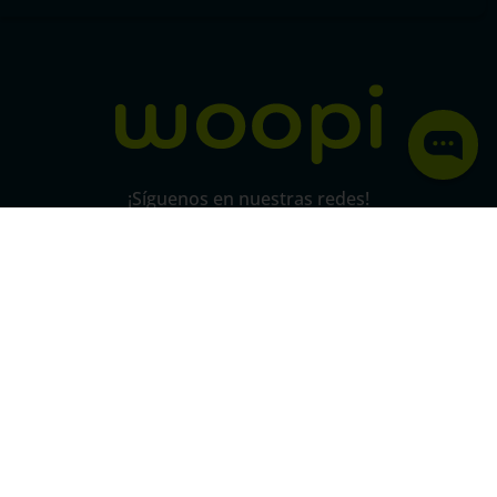
Política de protección y privacidad de datos
micorral.com
¡Síguenos en nuestras redes!
Pago 100% seguro
SSL
Este certificado grantiza la seguridad
de
todas tus conexiones mediante
cifrado.