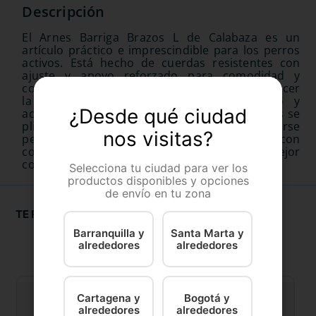
El Arnes Barriga Brazos L de Calabaza es un
artículo práctico e imprescindible para los perros
activos. Está hecho de cuerdas resistentes con
ajuste y apoyo reforzado para comodidad y
control. Está diseñado especialmente para ofrecer
la seguridad ideal para el entrenamiento y
¿Desde qué ciudad
actividades deportivas al aire libre. Los brazos se
pliegan y se extienden para adaptarse
nos visitas?
perfectamente al tamaño del perro y cuenta con
cojines con memoria de forma para una mejor
comodidad.
Selecciona tu ciudad para ver los
productos disponibles y opciones
de envío en tu zona
TE RECOMENDAMOS
Barranquilla y
Santa Marta y
alrededores
alrededores
Cartagena y
Bogotá y
alrededores
alrededores