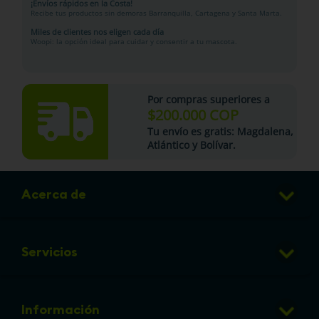
¡Envíos rápidos en la Costa!
Recibe tus productos sin demoras Barranquilla, Cartagena y Santa Marta.
Miles de clientes nos eligen cada día
Woopi: la opción ideal para cuidar y consentir a tu mascota.
Por compras superiores a
$200.000 COP
Tu
envío es gratis
: Magdalena,
Atlántico y Bolívar.
Acerca de
Club de Puntos
Servicios
Sucursales
Veterinaria
Preguntas frecuentes
Información