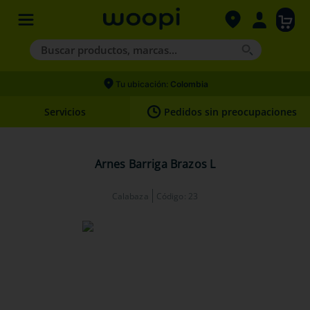
Buscar productos, marcas...
Términos más buscados
Tu ubicación:
Colombia
1
.
agility gold
Servicios
Pedidos sin preocupaciones
2
.
hills
3
.
nexgard
Arnes Barriga Brazos L
4
.
royal canin
Calabaza
Código
:
23