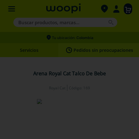
Buscar productos, marcas...
Términos más buscados
Tu ubicación:
Colombia
1
.
agility gold
Servicios
Pedidos sin preocupaciones
2
.
nexgard
3
.
hills
Arena Royal Cat Talco De Bebe
4
.
royal canin
Royal Cat
Código
:
169