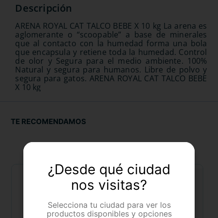
ARENA ROYAL CAT TALCO BEBE X 10 kg La arena es
aglomerante o “scoopable” a base de minerales
que al contacto con la humedad forma una bola
que encapsula y retiene toda la humedad. Control
de olor y Segura para el medio ambiente. 100%
Natural y segura para humanos. Libre de polvo y
segura para gatos. ARENA ROYAL CAT TALCO BEBE
X 10 kg
TE RECOMENDAMOS
¿Desde qué ciudad
nos visitas?
Selecciona tu ciudad para ver los
productos disponibles y opciones