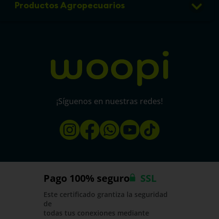
Eventos
Productos Agropecuarios
Linea de transparencia
Política de protección y privacidad de datos
micorral.com
¡Síguenos en nuestras redes!
Pago 100% seguro
SSL
Este certificado grantiza la seguridad
de
todas tus conexiones mediante