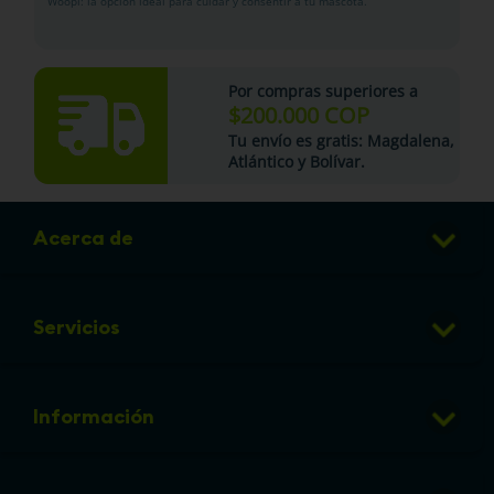
Woopi: la opción ideal para cuidar y consentir a tu mascota.
Por compras superiores a
$200.000 COP
Tu
envío es gratis
: Magdalena,
Atlántico y Bolívar.
Acerca de
Club de Puntos
Servicios
Sucursales
Veterinaria
Preguntas frecuentes
Información
Grooming
Política de cambios y devoluciones
info@micorral.com