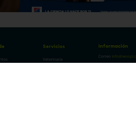
Información
de
Servicios
Correo
info@woopi.
ntos
Veterinaria
Grooming
Productos Agro
frecuentes
Eventos
 cambios y 
es
protección y 
 de datos
parencia Canal de 