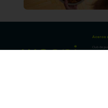
Acerca 
Club de pu
Sucursales
Preguntas 
¡Síguenos en nuestras redes!
Política de
devolucion
Política de 
privacidad
Linea trans
Denuncia