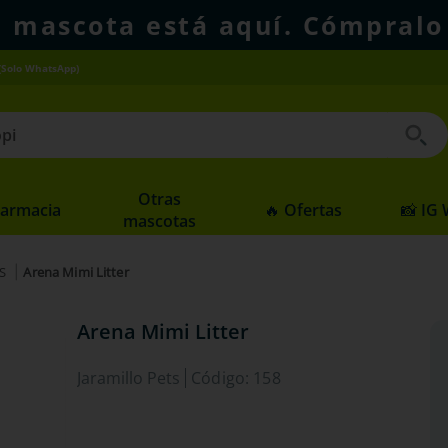
u mascota está aquí. Cómpralo
(Solo WhatsApp)
 buscados
Otras
Farmacia
🔥 Ofertas
📸 IG
mascotas
S
Arena Mimi Litter
Arena Mimi Litter
Jaramillo Pets
Código
:
158