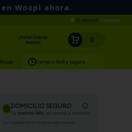
 en Woopi ahora.
Colombia
Tu ubicación:
¡Hola! Inicia
0
sesión
 Woopi
Compra fácil y segura
DOMICILIO SEGURO
Tu
mascota feliz
, su comida a domicilio
Haz tu
pedido fácil y recibe lo mejor en casa
.