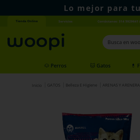
Lo mejor para t
Tienda Online
Servicios
Contáctanos: 314 5929641 
Busca en woopi
Términos más
🐶 Perros
🐱 Gatos
💊 
1
.
agility gold
2
.
hills
GATOS
Belleza E Higiene
ARENAS Y ARENERA
3
.
nexgard
4
.
royal canin