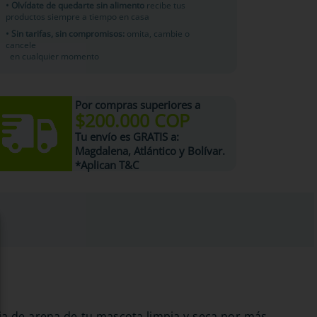
• Olvídate de quedarte sin alimento
recibe tus
productos siempre a tiempo en casa
• Sin tarifas, sin compromisos:
omita, cambie o
cancele
en cualquier momento
Por compras superiores a
$200.000 COP
Tu
envío es GRATIS
a:
Magdalena, Atlántico y Bolívar.
*Aplican T&C
aja de arena de tu mascota limpia y seca por más