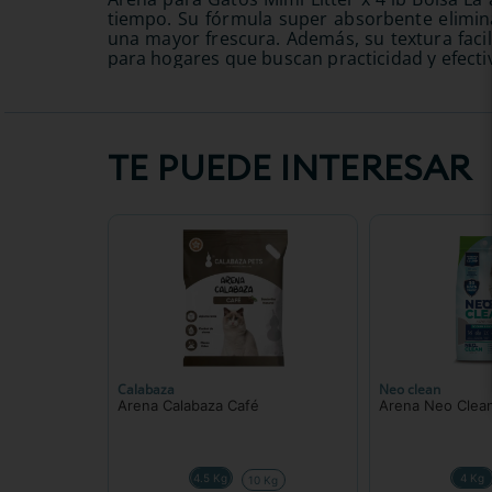
tiempo. Su fórmula super absorbente elimin
una mayor frescura. Además, su textura facil
para hogares que buscan practicidad y efecti
TE PUEDE INTERESAR
Calabaza
Neo clean
Arena Calabaza Café
Arena Neo Clea
4.5 Kg
4 Kg
10 Kg