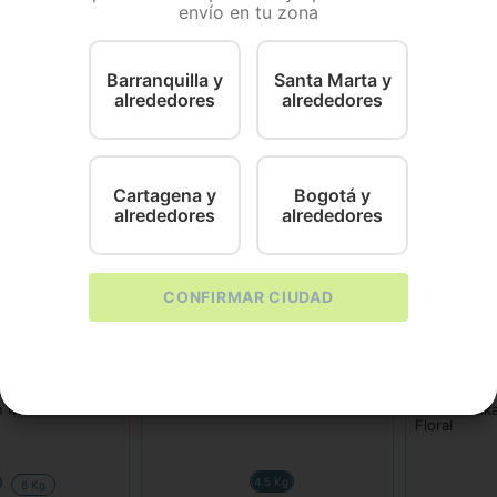
envío en tu zona
a eficazmente la humedad de la orina y desechos, ayudan
ita la limpieza y asegura una caja siempre seca, brindan
vidad en el cuidado de sus mascotas.
Barranquilla y
Santa Marta y
alrededores
alrededores
Cartagena y
Bogotá y
alrededores
alrededores
CONFIRMAR CIUDAD
Calabaza
Alimentos Po
n Manzana
Arena Calabaza Lavanda
Arena Unik
Floral
4.5 Kg
8 Kg