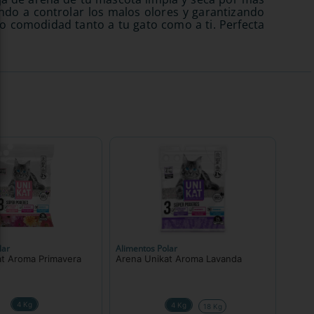
do a controlar los malos olores y garantizando
do comodidad tanto a tu gato como a ti. Perfecta
lar
Alimentos Polar
at Aroma Primavera
Arena Unikat Aroma Lavanda
4 Kg
4 Kg
18 Kg