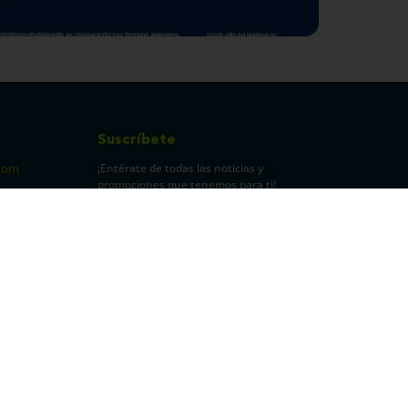
Suscríbete
¡Entérate de todas las noticias y
com
promociones que tenemos para ti!
pecuarios
Leí y acepto Términos y
Condiciones.