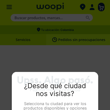
Buscar productos, marcas...
Términos más buscados
Tu ubicación:
Colombia
1
.
agility gold
Servicios
Pedidos sin preocupaciones
2
.
nexgard
3
.
hills
4
.
royal canin
Upss. Algo pasó.
¿Desde qué ciudad
Página no encontrada
nos visitas?
Selecciona tu ciudad para ver los
productos disponibles y opciones